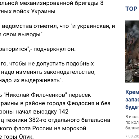
ельной механизированной бригады 8
TO
тных войск Украины.
 ведомства отметил, что "и украинская, и
и свои выводы".
вторится",- подчеркнул он.
го, чтобы не допустить подобных
 надо изменять законодательство,
надо их выдерживать".
Крем
ь "Николай Фильченков" пересек
запа
краины в районе города Феодосия и без
буде
роны начал высадку 142
В июле
ц техники 382-го отдельного батальона
по ко
кого флота России на морской
балли
е горы Опук.
7.08.20