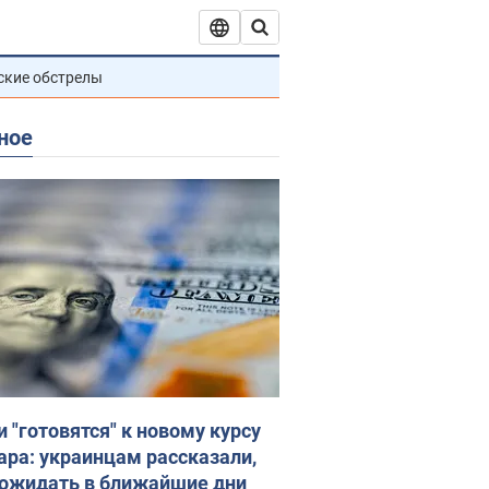
ские обстрелы
ное
и "готовятся" к новому курсу
ара: украинцам рассказали,
 ожидать в ближайшие дни