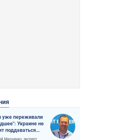
ения
 уже переживали
удшее": Украине не
ит поддаваться
аянию из-за
ей Марченко, эксперт