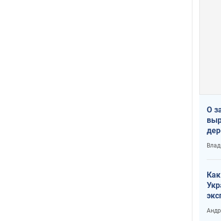
О з
выр
дер
что
Влад
Тер
Как
Укр
экс
неф
Андр