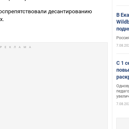
воспрепятствовали десантированию
В Ек
х.
Wildb
подн
Росси
7.08.20
С 1 
повы
раск
Однов
педаг
увелич
7.08.20