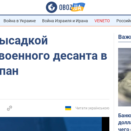
Война в Украине
Война Израиля и Ирана
VENETO
Россий
Важ
высадкой
военного десанта в
пан
Читати українською
Банк
долл
чего