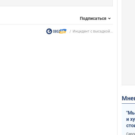
Подписаться
Инцидент с высадкой...
Мн
"Мы
и х
сто
отч
Серг