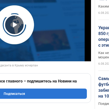
Каким
6.08.20
Укра
Play Video
850 
опер
с эт
Как не
мошен
6.08.20
Самы
рсе главного – подпишитесь на Новини на
футб
заби
Подписаться
на 1
Виде
Поеди