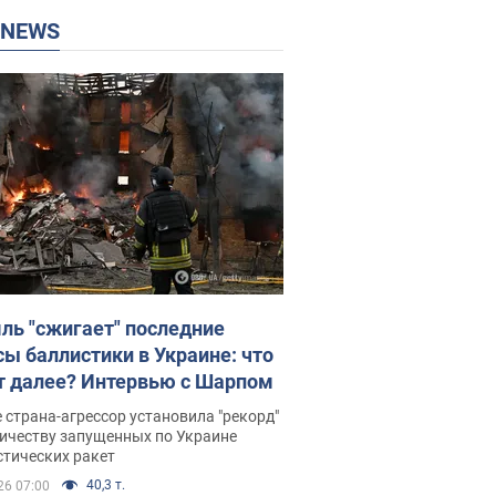
P NEWS
ль "сжигает" последние
сы баллистики в Украине: что
т далее? Интервью с Шарпом
 страна-агрессор установила "рекорд"
личеству запущенных по Украине
стических ракет
40,3 т.
26 07:00