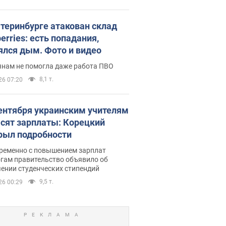
атеринбурге атакован склад
erries: есть попадания,
ялся дым. Фото и видео
янам не помогла даже работа ПВО
8,1 т.
26 07:20
сентября украинским учителям
сят зарплаты: Корецкий
рыл подробности
ременно с повышением зарплат
огам правительство объявило об
ении студенческих стипендий
9,5 т.
26 00:29