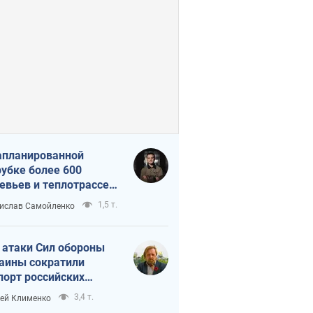
апланированной
убке более 600
евьев и теплотрассе:
 происходит на
1,5 т.
ислав Самойленко
емках в Киеве
 атаки Сил обороны
аины сократили
порт российских
тепродуктов
3,4 т.
ей Клименко