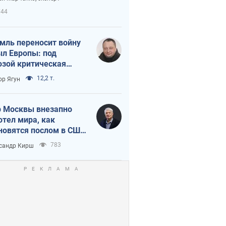
етного террора
744
мль переносит войну
ыл Европы: под
озой критическая
истика
12,2 т.
ор Ягун
 Москвы внезапно
отел мира, как
новятся послом в США
овые украинские топ-
783
сандр Кирш
тинги