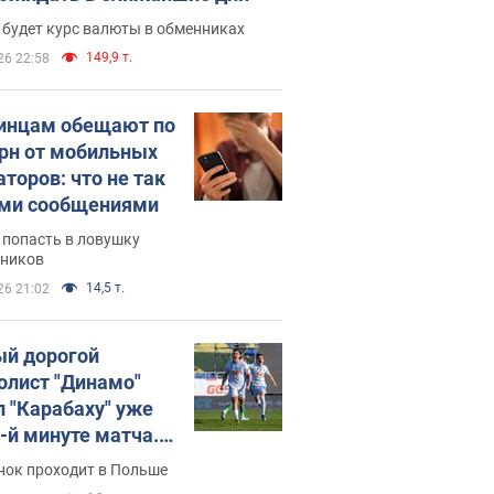
 будет курс валюты в обменниках
149,9 т.
26 22:58
инцам обещают по
грн от мобильных
аторов: что не так
ими сообщениями
 попасть в ловушку
ников
14,5 т.
26 21:02
й дорогой
олист "Динамо"
л "Карабаху" уже
0-й минуте матча.
о
нок проходит в Польше