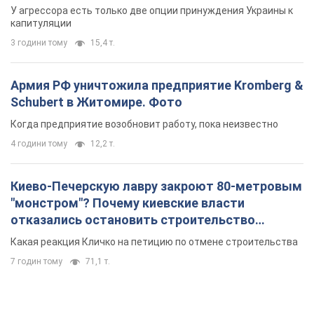
У агрессора есть только две опции принуждения Украины к
капитуляции
3 години тому
15,4 т.
Армия РФ уничтожила предприятие Kromberg &
Schubert в Житомире. Фото
Когда предприятие возобновит работу, пока неизвестно
4 години тому
12,2 т.
Киево-Печерскую лавру закроют 80-метровым
"монстром"? Почему киевские власти
отказались остановить строительство
небоскреба "московского верующего"
Какая реакция Кличко на петицию по отмене строительства
7 годин тому
71,1 т.