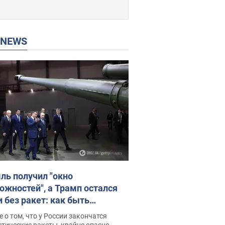
P NEWS
ль получил "окно
ожностей", а Трамп остался
и без ракет: как быть
ине? Интервью с Мельником
 о том, что у России закончатся
тические ракеты, крайне опасно,