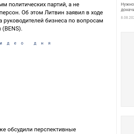
судь
м политических партий, а не
Нужно 
неож
донач
ерсон. Об этом Литвин заявил в ходе
8.08.20
та руководителей бизнеса по вопросам
 (BENS).
идео дня
кже обсудили перспективные