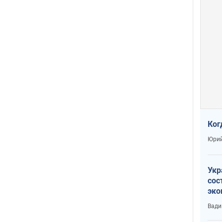
Ког
Юрий
Укр
сос
эко
Ест
Вади
тун