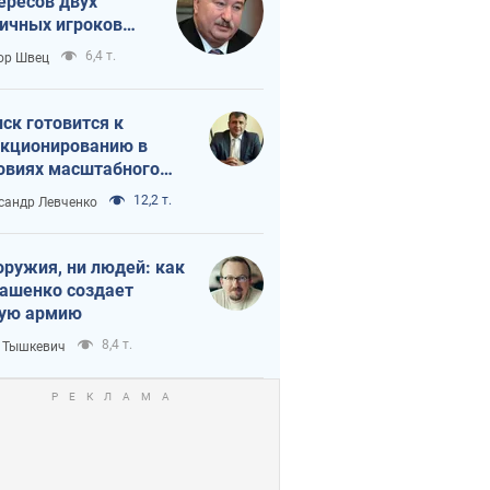
ересов двух
ичных игроков
 тайный план
6,4 т.
ор Швец
мпа и Путина?
ск готовится к
кционированию в
овиях масштабного
нного кризиса
12,2 т.
сандр Левченко
оружия, ни людей: как
ашенко создает
ую армию
8,4 т.
 Тышкевич