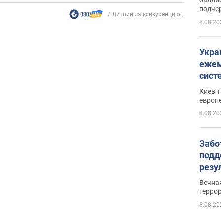
подче
Литвин за конкуренцию...
8.08.20
Укра
ежем
сист
Зеле
Киев т
европ
8.08.20
Забо
подд
резу
обла
Вечна
киев
терро
8.08.20