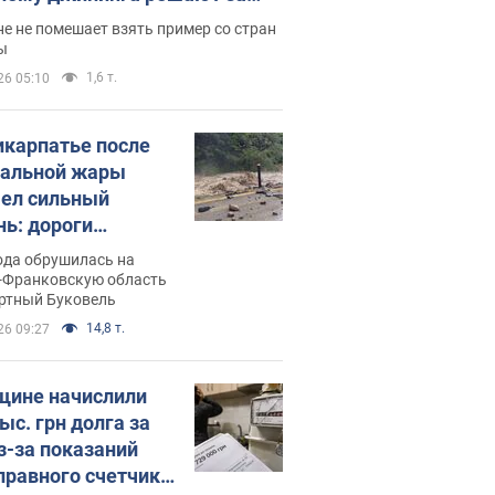
ицей
е не помешает взять пример со стран
ы
1,6 т.
26 05:10
икарпатье после
альной жары
ел сильный
нь: дороги
ратились в реки.
ода обрушилась на
о
-Франковскую область
ортный Буковель
14,8 т.
26 09:27
ине начислили
ыс. грн долга за
из-за показаний
правного счетчика: