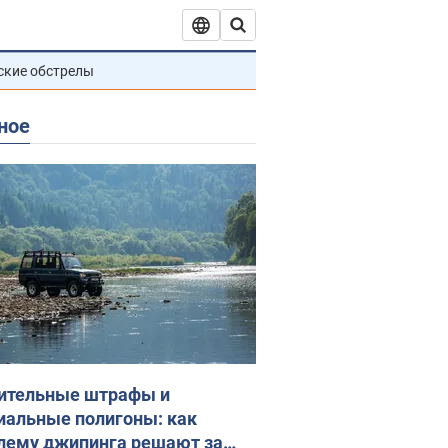
ские обстрелы
ное
ительные штрафы и
иальные полигоны: как
лему джипинга решают за