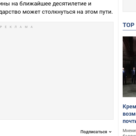
ины на ближайшее десятилетие и
арство может столкнуться на этом пути.
TO
Крем
возм
почт
Укра
Мнение
Подписаться
баллис