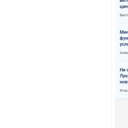
инт
цин
или
Викт
Тра
Мин
фун
усл
вое
Алек
Ни 
Лук
нов
Игар