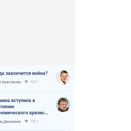
да закончится война?
4,0 т.
 Христензен
аина вступила в
тояние
номического кризиса.
ь ли свет в конце
3,4 т.
м Денисенко
неля?