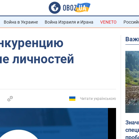
Война в Украине
Война Израиля и Ирана
VENETO
Россий
Важ
онкуренцию
не личностей
Читати українською
Знач
спец
проб