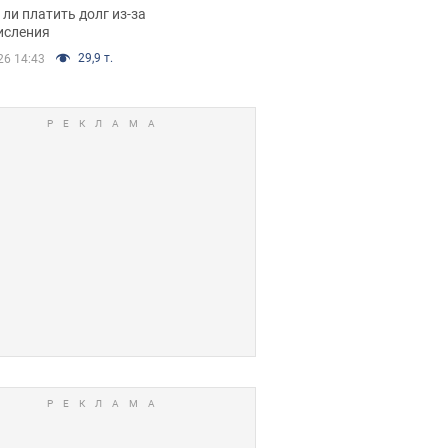
я вынес
ли платить долг из-за
иданное решение
исления
29,9 т.
26 14:43