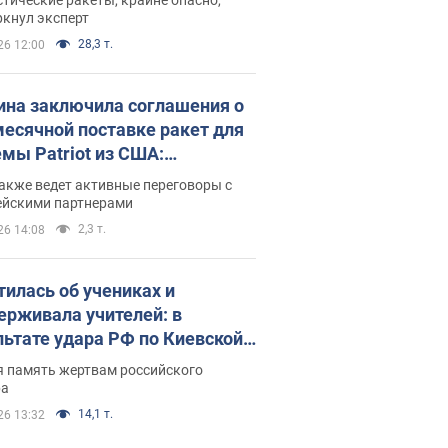
ркнул эксперт
28,3 т.
26 12:00
ина заключила соглашения о
есячной поставке ракет для
емы Patriot из США:
нский раскрыл подробности
акже ведет активные переговоры с
ейскими партнерами
2,3 т.
26 14:08
тилась об учениках и
ерживала учителей: в
льтате удара РФ по Киевской
сти погибли директор
я память жертвам российского
ского лицея, её муж и внук
ра
14,1 т.
26 13:32