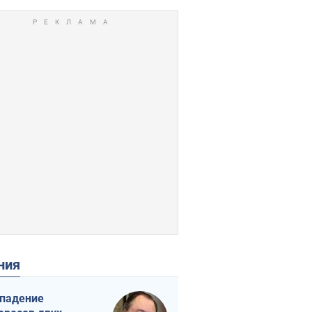
ения
падение