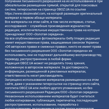
получении письменного разрешения на их использование и при
обязательном размещении прямой, открытой для поисковых
систем, гиперссылки на страницу OBOZ.UA по ссылке
https://www.obozrevatel.com
, на которой размещен оригинальный
материал в первом абзаце материала.
Все материалы на этом сайте, в том числе интервью, статьи,
исследования – служебные произведения журналистов
редакции, исключительные имущественные права на которые
принадлежат ООО «Золотая середина».
На все опубликованные фотоматериалы Getty Images редакция
имеет имущественные права, защищаемые законом Украины
«Об авторских правах и смежных правах», никто не имеет права
без письменного разрешения ООО «Золотая середина» их
использовать, они не подлежат дальнейшему воспроизводству,
переводу, распространению в любой форме.
Редакция OBOZ.UA может не разделять точку зрения,
изложенную в авторском материале. За достоверность
информации, размещенной в рекламных материалах,
ответственность несет рекламодатель.
Запрещено использование материалов размещенных на этом
сайте, даже с указанием гиперссылки на страницу этого сайта,
логотипа OBOZ.UA или любого другого упоминания, но без
письменного разрешения Редакции/ООО «Золотая середина»
Незаконным использованием материалов будет считаться:
любое копирование, публикация, перепечатка, последующее
распространение, использование, переработка с
использованием, включением в состав других материалов,