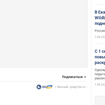
В Ек
Wildb
подн
Росси
7.08.20
С 1 
повы
раск
Однов
педаг
Подписаться
увелич
7.08.20
Винский: средства от...