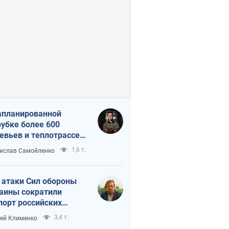
апланированной
убке более 600
евьев и теплотрассе:
 происходит на
1,6 т.
ислав Самойленко
емках в Киеве
 атаки Сил обороны
аины сократили
порт российских
тепродуктов
3,4 т.
ей Клименко