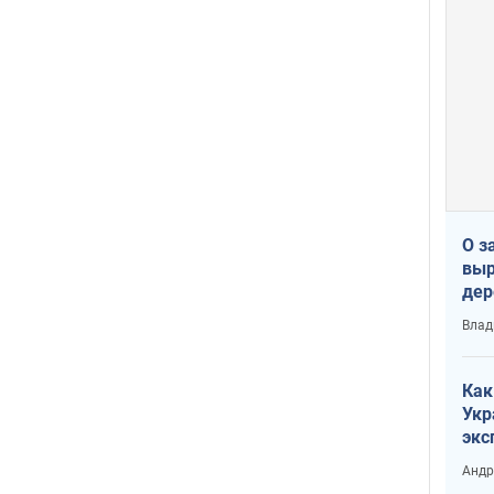
О з
выр
дер
что
Влад
Тер
Как
Укр
экс
неф
Андр