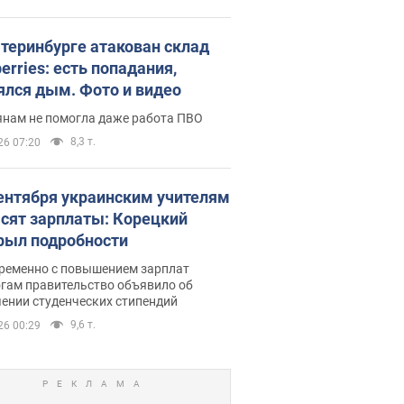
атеринбурге атакован склад
erries: есть попадания,
ялся дым. Фото и видео
янам не помогла даже работа ПВО
8,3 т.
26 07:20
сентября украинским учителям
сят зарплаты: Корецкий
рыл подробности
ременно с повышением зарплат
огам правительство объявило об
ении студенческих стипендий
9,6 т.
26 00:29