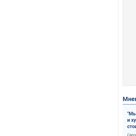
Мн
"Мы
и х
сто
отч
Серг