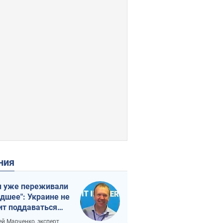
ения
 уже переживали
удшее": Украине не
ит поддаваться
аянию из-за
ей Марченко, эксперт