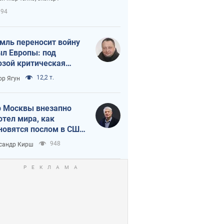
етного террора
894
мль переносит войну
ыл Европы: под
озой критическая
истика
12,2 т.
ор Ягун
 Москвы внезапно
отел мира, как
новятся послом в США
овые украинские топ-
948
сандр Кирш
тинги