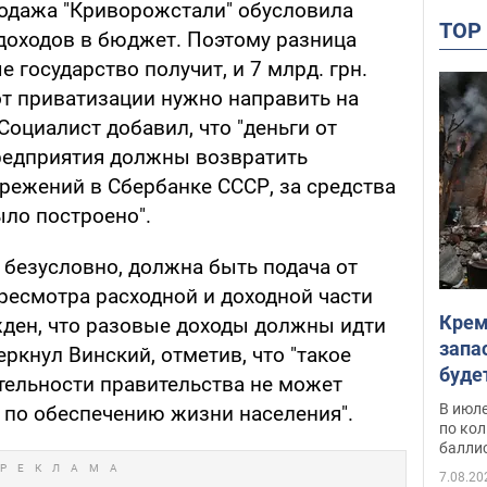
продажа "Криворожстали" обусловила
TO
доходов в бюджет. Поэтому разница
е государство получит, и 7 млрд. грн.
т приватизации нужно направить на
оциалист добавил, что "деньги от
редприятия должны возвратить
режений в Сбербанке СССР, за средства
ыло построено".
, безусловно, должна быть подача от
ресмотра расходной и доходной части
Крем
ден, что разовые доходы должны идти
запа
еркнул Винский, отметив, что "такое
буде
тельности правительства не может
В июле
 по обеспечению жизни населения".
по ко
балли
7.08.20