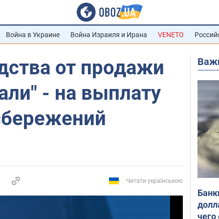
Война в Украине
Война Израиля и Ирана
VENETO
Россий
Важ
дства от продажи
ли" - на выплату
сбережений
Читати українською
Банк
долл
чего