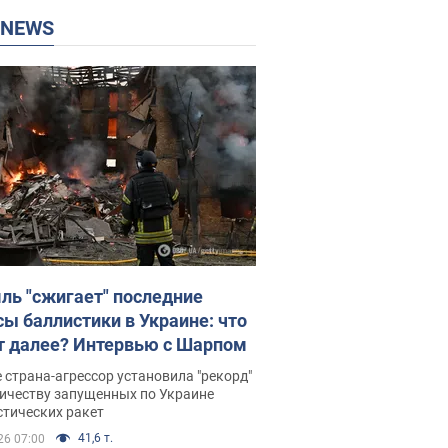
P NEWS
ль "сжигает" последние
сы баллистики в Украине: что
т далее? Интервью с Шарпом
 страна-агрессор установила "рекорд"
личеству запущенных по Украине
стических ракет
41,6 т.
26 07:00