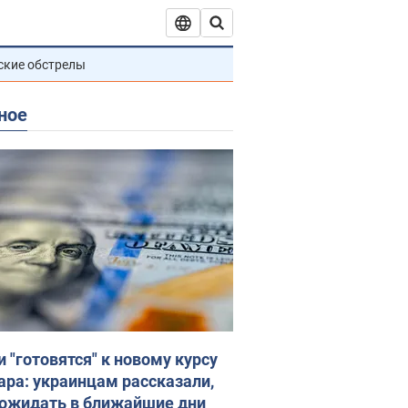
ские обстрелы
ное
и "готовятся" к новому курсу
ара: украинцам рассказали,
 ожидать в ближайшие дни