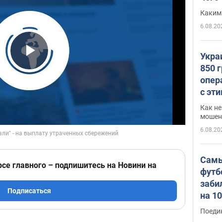
Каким
6.08.20
Укра
Play Video
850 
опер
с эт
Как не
мошен
6.08.20
Самы
рсе главного – подпишитесь на Новини на
футб
заби
Подписаться
на 1
Виде
Поеди