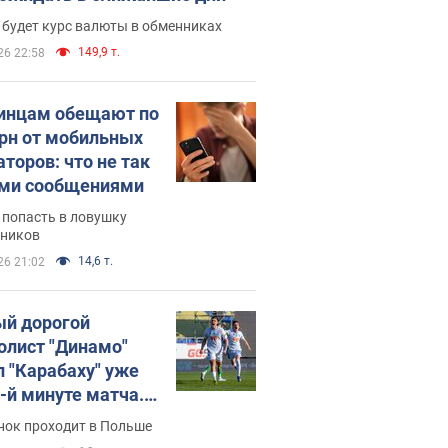
 будет курс валюты в обменниках
149,9 т.
26 22:58
инцам обещают по
грн от мобильных
аторов: что не так
ими сообщениями
 попасть в ловушку
ников
14,6 т.
26 21:02
й дорогой
олист "Динамо"
л "Карабаху" уже
0-й минуте матча.
о
нок проходит в Польше