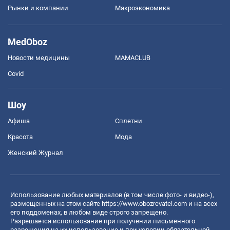
Рынки и компании
Mакроэкономика
MedOboz
Новости медицины
MAMACLUB
Covid
Шоу
Афиша
Сплетни
Красота
Мода
Женский Журнал
Использование любых материалов (в том числе фото- и видео-),
размещенных на этом сайте
https://www.obozrevatel.com
и на всех
его поддоменах, в любом виде строго запрещено.
Разрешается использование при получении письменного
разрешения на их использование и при условии обязательной