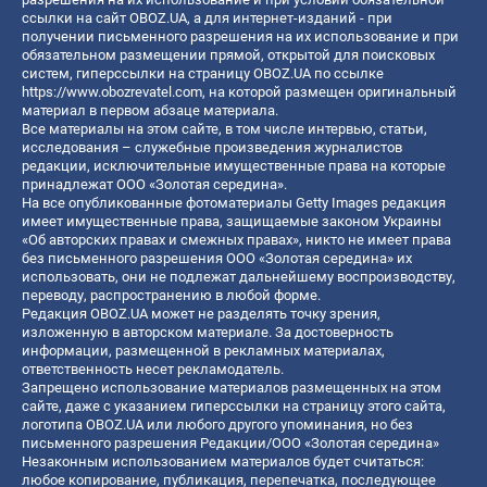
ссылки на сайт OBOZ.UA, а для интернет-изданий - при
получении письменного разрешения на их использование и при
обязательном размещении прямой, открытой для поисковых
систем, гиперссылки на страницу OBOZ.UA по ссылке
https://www.obozrevatel.com
, на которой размещен оригинальный
материал в первом абзаце материала.
Все материалы на этом сайте, в том числе интервью, статьи,
исследования – служебные произведения журналистов
редакции, исключительные имущественные права на которые
принадлежат ООО «Золотая середина».
На все опубликованные фотоматериалы Getty Images редакция
имеет имущественные права, защищаемые законом Украины
«Об авторских правах и смежных правах», никто не имеет права
без письменного разрешения ООО «Золотая середина» их
использовать, они не подлежат дальнейшему воспроизводству,
переводу, распространению в любой форме.
Редакция OBOZ.UA может не разделять точку зрения,
изложенную в авторском материале. За достоверность
информации, размещенной в рекламных материалах,
ответственность несет рекламодатель.
Запрещено использование материалов размещенных на этом
сайте, даже с указанием гиперссылки на страницу этого сайта,
логотипа OBOZ.UA или любого другого упоминания, но без
письменного разрешения Редакции/ООО «Золотая середина»
Незаконным использованием материалов будет считаться:
любое копирование, публикация, перепечатка, последующее