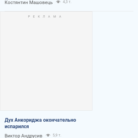
Костянтин Машовець
4,3 т.
Дух Анкориджа окончательно
испарился
Виктор Андрусив
5,9 т.