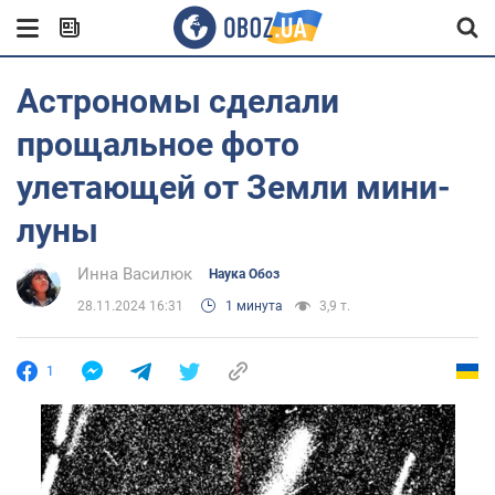
Астрономы сделали
прощальное фото
улетающей от Земли мини-
луны
Инна Василюк
Наука Обоз
28.11.2024 16:31
1 минута
3,9 т.
1