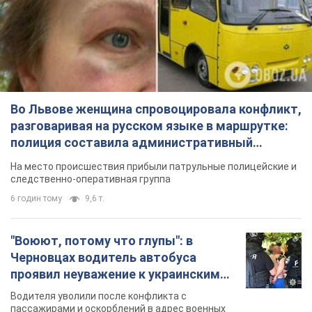
Во Львове женщина спровоцировала конфликт,
разговаривая на русском языке в маршрутке:
полиция составила административный
протокол. Видео
На место происшествия прибыли патрульные полицейские и
следственно-оперативная группа
6 годин тому
9,6 т.
"Воюют, потому что глупы": в
Черновцах водитель автобуса
проявил неуважение к украинским
военным и поплатился за это.
Водителя уволили после конфликта с
Видео
пассажирами и оскорблений в адрес военных