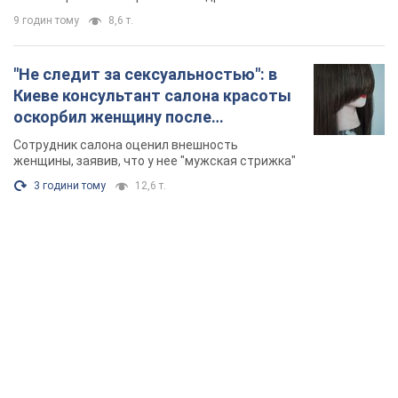
9 годин тому
8,6 т.
"Не следит за сексуальностью": в
Киеве консультант салона красоты
оскорбил женщину после
химиотерапии, разгорелся скандал.
Сотрудник салона оценил внешность
Фото
женщины, заявив, что у нее "мужская стрижка"
3 години тому
12,6 т.