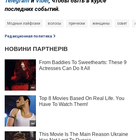
Telegram
и
Viber
, чтобы быть в курсе
последних событий.
Модные лайфхаки
волосы
прически
женщины
совет
ла
Редакционная политика