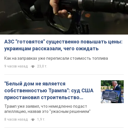
АЗС "готовятся" существенно повышать цены:
украинцам рассказали, чего ожидать
Как на заправках уже переписали стоимость топлива
9 часов назад
23,0 т.
"Белый дом не является
собственностью Трампа": суд США
приостановил строительство
бального зала стоимостью 400 млн
Трамп уже заявил, что немедленно подаст
долларов
апелляцию, назвав это "ужасным решением"
8 часов назад
1,9 т.