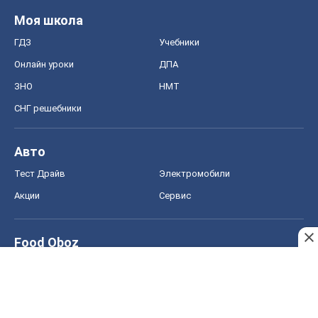
Моя школа
ГДЗ
Учебники
Онлайн уроки
ДПА
ЗНО
НМТ
СНГ решебники
Авто
Тест Драйв
Электромобили
Акции
Сервис
Food Oboz
Рецепты
Напитки
Диеты