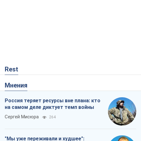
Мнения
Россия теряет ресурсы вне плана: кто
на самом деле диктует темп войны
Сергей Мисюра
264
"Мы уже переживали и худшее":
Украине не стоит поддаваться
отчаянию из-за ракетного террора
Сергей Марченко, эксперт
3,8 т.
Что ожидает украинцев в 2026-2028
годах? Основные выводы из новых
прогнозов от НБУ
Василий Фурман
306