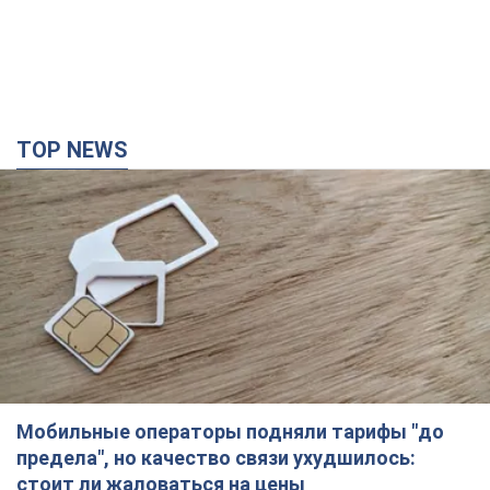
Мобильные операторы подняли тарифы "до
предела", но качество связи ухудшилось:
стоит ли жаловаться на цены
Почему цены на мобильную связь выросли в разы и как
улучшить качество интернета в телефоне
2 години тому
10,7 т.
В оккупированной Ялте прогремели мощные
взрывы: поднимается черный дым. Фото и
видео
Город, вероятно, подвергся атаке дронов
26 хвилин тому
705