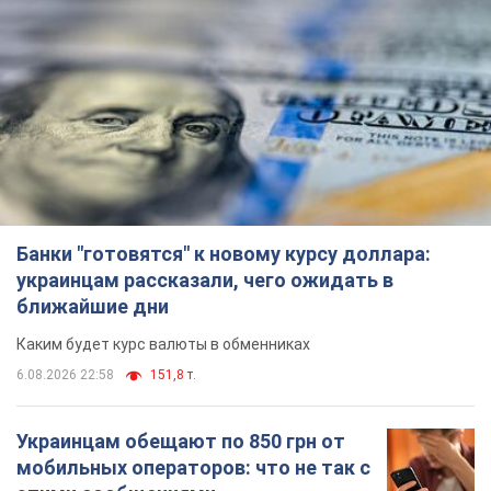
ближайшие дни
Каким будет курс валюты в обменниках
6.08.2026 22:58
151,8 т.
Украинцам обещают по 850 грн от
мобильных операторов: что не так с
этими сообщениями
Как не попасть в ловушку мошенников
6.08.2026 21:02
16,6 т.
Самый дорогой футболист
"Динамо" забил "Карабаху" уже на
10-й минуте матча. Видео
Поединок проходит в Польше
6.08.2026 20:48
6,9 т.