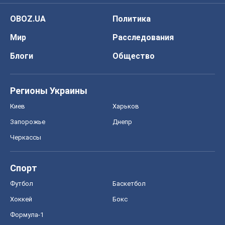
Черкассы
Спорт
Футбол
Баскетбол
Хоккей
Бокс
Формула-1
Моя школа
ГДЗ
Учебники
Онлайн уроки
ДПА
ЗНО
НМТ
СНГ решебники
Авто
Тест Драйв
Электромобили