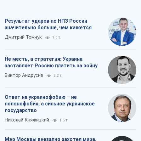
Ответ на украинофобию – не
полонофобия, а сильное украинское
государство
Николай Княжицкий
1,5 т.
Мэр Москвы внезапно захотел мира,
как становятся послом в США и новые
украинские топ-рейтинги
Александр Кирш
6,6 т.
Все мнения