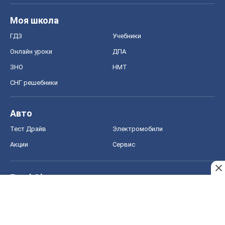
Акции
Сервис
Food Oboz
Рецепты
Напитки
Диеты
Экономика
Рынки и компании
Mакроэкономика
MedOboz
Новости медицины
MAMACLUB
Шоу
Афиша
Сплетни