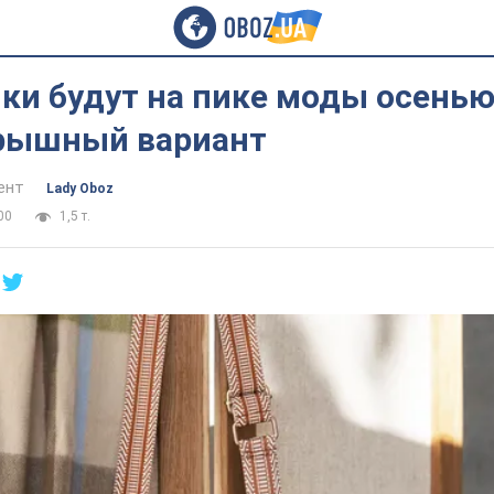
ки будут на пике моды осенью
рышный вариант
ент
Lady Oboz
00
1,5 т.