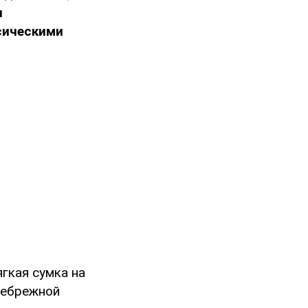
и
сическими
гкая сумка на
небрежной