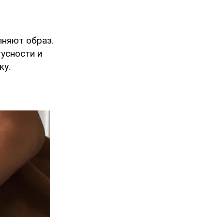
лняют образ.
усности и
ку.