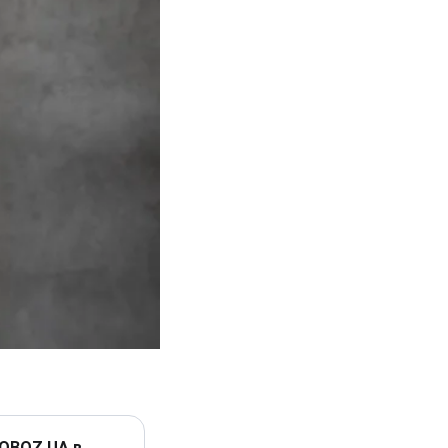
 OBOZ.UA в