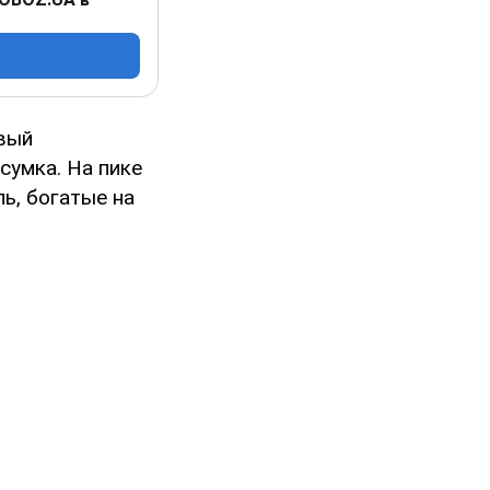
вый
 сумка. На пике
ь, богатые на