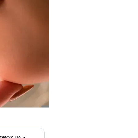
 OBOZ.UA в