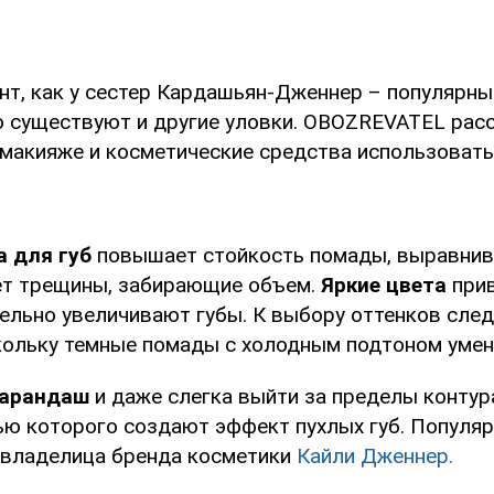
ент, как у сестер Кардашьян-Дженнер – популярны
но существуют и другие уловки. OBOZREVATEL рас
 макияже и косметические средства использовать
а для губ
повышает стойкость помады, выравнив
ет трещины, забирающие объем.
Яркие цвета
при
тельно увеличивают губы. К выбору оттенков сле
кольку темные помады с холодным подтоном уме
арандаш
и даже слегка выйти за пределы контур
ью которого создают эффект пухлых губ. Популя
 владелица бренда косметики
Кайли Дженнер.