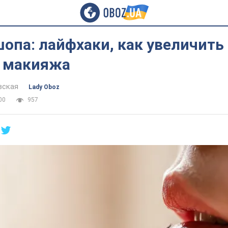
опа: лайфхаки, как увеличить 
 макияжа
вская
Lady Oboz
00
957