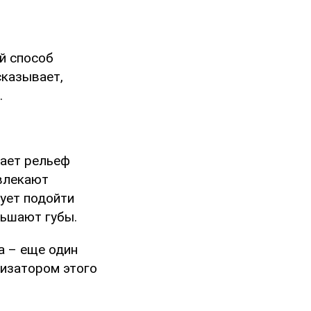
й способ
сказывает,
.
ает рельеф
влекают
дует подойти
ньшают губы.
а – еще один
ризатором этого