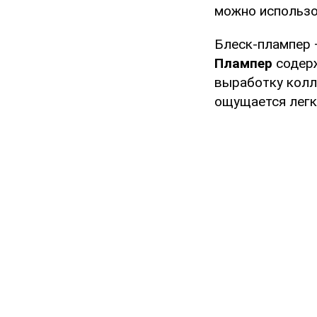
можно использ
Блеск-плампер –
Плампер
содерж
выработку колл
ощущается легк