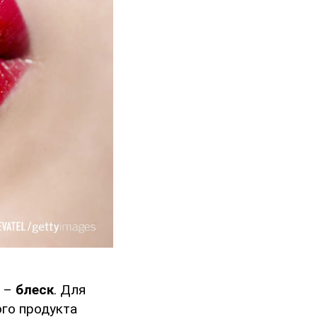
й –
блеск
. Для
ого продукта