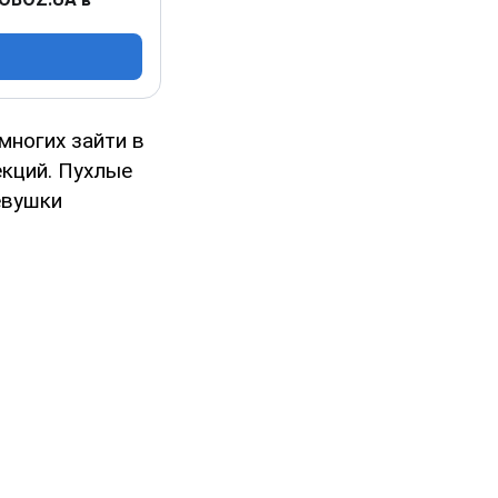
ногих зайти в
екций. Пухлые
евушки