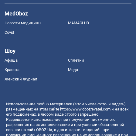
MedOboz
Новости медицины
MAMACLUB
Covid
Шоу
Афиша
Сплетни
Красота
Мода
Женский Журнал
Использование любых материалов (в том числе фото- и видео-),
размещенных на этом сайте
https://www.obozrevatel.com
и на всех
его поддоменах, в любом виде строго запрещено.
Разрешается использование при получении письменного
разрешения на их использование и при условии обязательной
ссылки на сайт OBOZ.UA, а для интернет-изданий - при
получении письменного разрешения на их использование и при