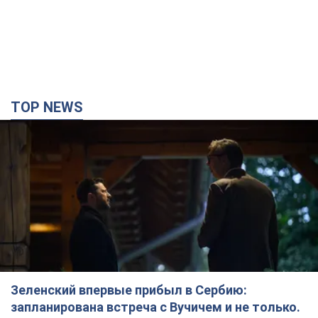
Зеленский впервые прибыл в Сербию:
запланирована встреча с Вучичем и не только.
Видео
Это первый визит главы государства в Белград
2 часа назад
71,9 т.
"Верните Федорова": в городах Украины уже
23-й день подряд проходят массовые митинги
с плакатами. Фото и видео