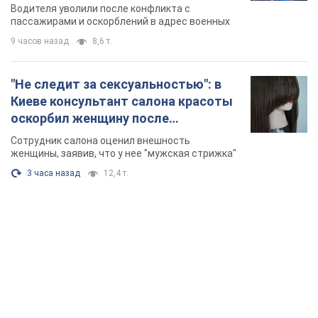
Фото
женщины, заявив, что у нее "мужская стрижка"
3 часа назад
12,4 т.
TOP NEWS