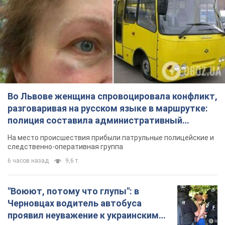
разговаривая на русском языке в маршрутке:
полиция составила административный
протокол. Видео
На место происшествия прибыли патрульные полицейские и
следственно-оперативная группа
6 часов назад
9,6 т.
"Воюют, потому что глупы": в
Черновцах водитель автобуса
проявил неуважение к украинским
военным и поплатился за это.
Водителя уволили после конфликта с
Видео
пассажирами и оскорблений в адрес военных
9 часов назад
8,6 т.
"Не следит за сексуальностью": в
Киеве консультант салона красоты
оскорбил женщину после
химиотерапии, разгорелся скандал.
Сотрудник салона оценил внешность