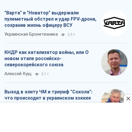
новом этапе российско-
северокорейского союза
Алексей Кущ
3,1 т.
Выход в элиту ЧМ и триумф "Сокола":
что происходит в украинском хоккее
Александр Липенко
1,1 т.
Что ожидает украинцев в 2026-2028
годах? Основные выводы из новых
прогнозов от НБУ
Василий Фурман
21,3 т.
Все мнения