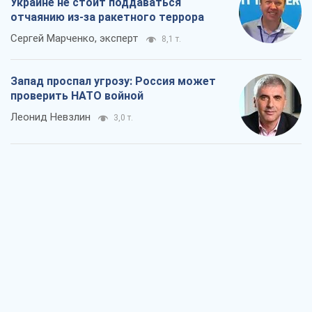
"Варта" и "Новатор" выдержали
пулеметный обстрел и удар FPV-дрона,
сохранив жизнь офицеру ВСУ
Украинская Бронетехника
2,9 т.
КНДР как катализатор войны, или О