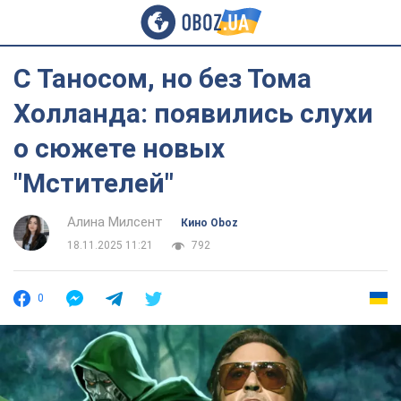
С Таносом, но без Тома
Холланда: появились слухи
о сюжете новых
"Мстителей"
Алина Милсент
Кино Oboz
18.11.2025 11:21
792
0