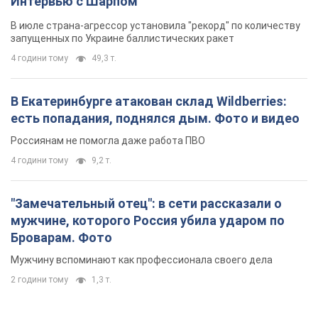
Интервью с Шарпом
В июле страна-агрессор установила "рекорд" по количеству
запущенных по Украине баллистических ракет
4 години тому
49,3 т.
В Екатеринбурге атакован склад Wildberries:
есть попадания, поднялся дым. Фото и видео
Россиянам не помогла даже работа ПВО
4 години тому
9,2 т.
"Замечательный отец": в сети рассказали о
мужчине, которого Россия убила ударом по
Броварам. Фото
Мужчину вспоминают как профессионала своего дела
2 години тому
1,3 т.