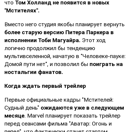
что
Том Холланд не появится в новых
"Мстителях".
Вместо него студия якобы планирует вернуть
более старую версию Питера Паркера в
исполнении Тоби Магуайра.
Этот ход
логично продолжил бы тенденцию
мультивселенной, начатую в "Человеке-пауке:
Домой пути нет", и позволил бы
поиграть на
ностальгии фанатов.
Когда ждать первый трейлер
Первые официальные кадры "Мстителей:
Судный день"
ожидаются уже в следующем
месяце
. Marvel планирует показать трейлер
перед сеансами фильма "Аватар: Огонь и
пепел", что фактически станет стартом