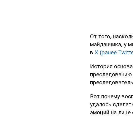
От того, наско
майданчика, у 
в
Х (ранее Twitte
История основа
преследованию 
преследовательн
Вот почему вос
удалось сделат
эмоций на лице