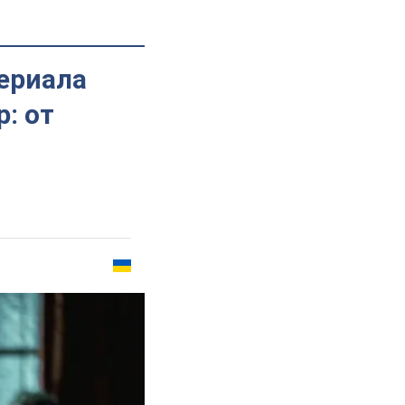
сериала
: от