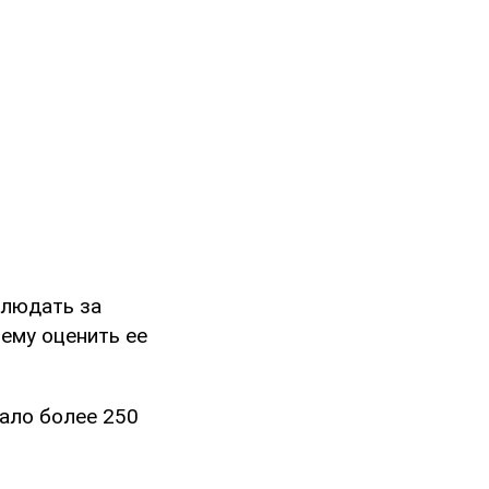
блюдать за
щему оценить ее
рало более 250