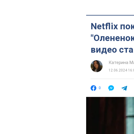
Netflix п
"Олененок
видео ст
Катерина М
12.06.2024 16:
0