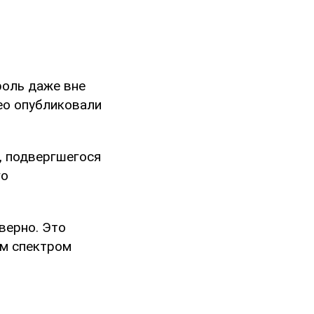
роль даже вне
ео опубликовали
, подвергшегося
го
верно. Это
ем спектром