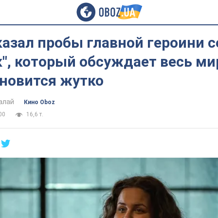
оказал пробы главной героини 
", который обсуждает весь мир
ановится жутко
алай
Кино Oboz
00
16,6 т.