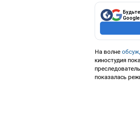
Будьте
Google
На волне
обсуж
киностудия пока
преследователь
показалась реж