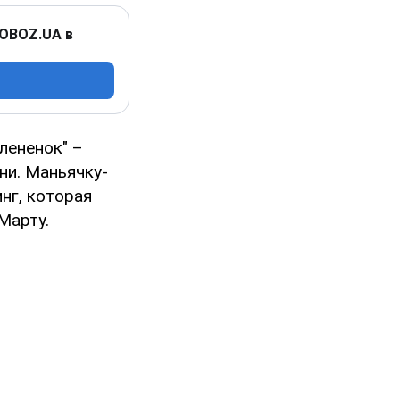
 OBOZ.UA в
Олененок" –
ни. Маньячку-
нг, которая
Марту.