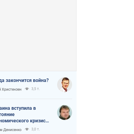
да закончится война?
3,5 т.
 Христензен
аина вступила в
тояние
номического кризиса.
ь ли свет в конце
3,0 т.
м Денисенко
неля?