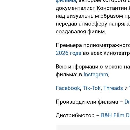
фильма
, автором которого
документалист Константин 
над визуальным образом пр
передав атмосферу напряжен
создавался фильм.
Премьера полнометражног
2026 года
во всех кинотеатр
Всю информацию можно най
фильма: в
Instagram
,
Facebook
,
Tik-Tok
,
Threads
и
Производители фильма –
D
Дистрибьютор –
B&H Film Di