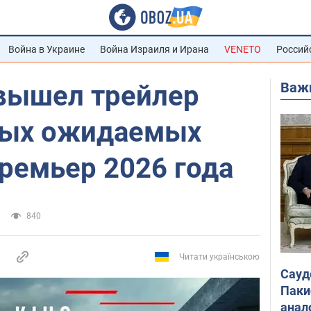
Война в Украине
Война Израиля и Ирана
VENETO
Россий
Важ
 вышел трейлер
мых ожидаемых
ремьер 2026 года
840
Читати українською
Сауд
Паки
анал