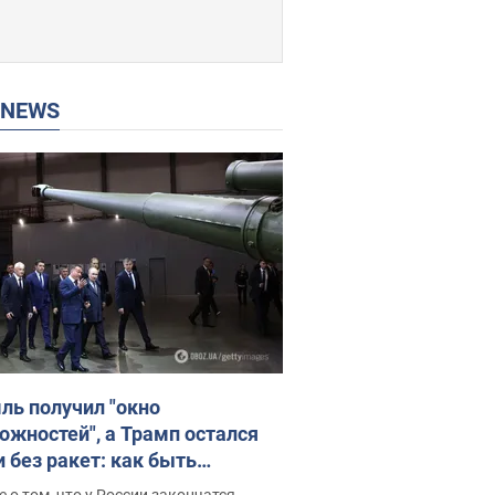
P NEWS
ль получил "окно
ожностей", а Трамп остался
и без ракет: как быть
ине? Интервью с Мельником
 о том, что у России закончатся