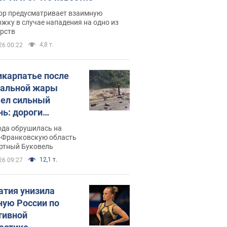
ор предусматривает взаимную
жку в случае нападения на одно из
арств
4,8 т.
26 00:22
икарпатье после
альной жары
ел сильный
нь: дороги
ратились в реки.
ода обрушилась на
о
-Франковскую область
ортный Буковель
12,1 т.
26 09:27
атия унизила
ную России по
тивной