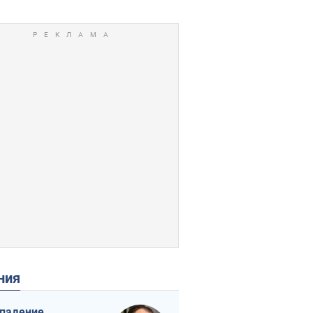
ения
падение