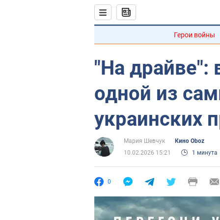
Герои войны
"На драйве":
одной из са
украинских п
Мария Шевчук
Кино Oboz
10.02.2026 15:21
1 минута
0