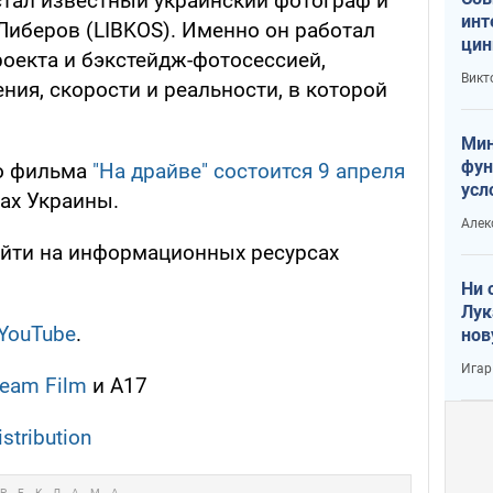
 стал известный украинский фотограф и
инт
Либеров (LIBKOS). Именно он работал
цин
оекта и бэкстейдж-фотосессией,
или
Викт
ия, скорости и реальности, в которой
Тра
Мин
фун
о фильма
"На драйве" состоится 9 апреля
усл
ах Украины.
вое
Алек
ти на информационных ресурсах
Ни 
Лук
YouTube
.
нов
Игар
ream Film
и А17
stribution