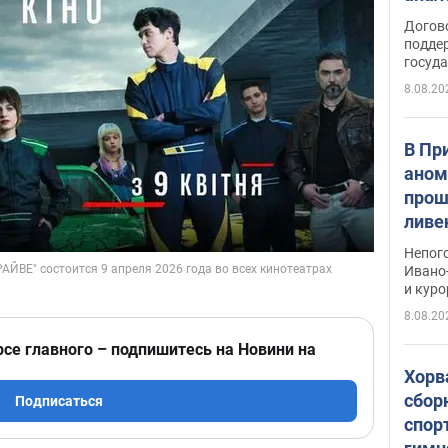
Догов
поддер
госуд
8.08.20
В Пр
аном
прош
ливе
прев
Непог
Виде
Ивано
и кур
8.08.20
рсе главного – подпишитесь на Новини на
Хорв
сбор
Подписаться
спор