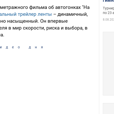
гимн
офиц
метражного фильма об автогонках "На
Турнир
на ч
по 23 
альный трейлер ленты
– динамичный,
осно
8.08.20
но насыщенный. Он впервые
ля в мир скорости, риска и выбора, в
а.
идео дня