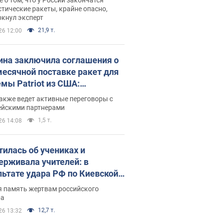
тические ракеты, крайне опасно,
ркнул эксперт
21,9 т.
26 12:00
ина заключила соглашения о
есячной поставке ракет для
емы Patriot из США:
нский раскрыл подробности
акже ведет активные переговоры с
ейскими партнерами
1,5 т.
26 14:08
тилась об учениках и
ерживала учителей: в
льтате удара РФ по Киевской
сти погибли директор
я память жертвам российского
ского лицея, её муж и внук
ра
12,7 т.
26 13:32