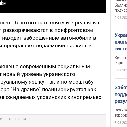
баллис
подче
8.08.20
кшен об автогонках, снятый в реальных
ия разворачиваются в прифронтовом
Укра
ей находит заброшенные автомобили в
ежем
и превращает подземный паркинг в
сист
Зеле
Киев т
европ
экшен с современным социальным
8.08.20
т новый уровень украинского
зуальному языку, так и по масштабу
Забо
лера "На драйве" позиционируется как
подд
ее ожидаемых украинских кинопремьер
резу
обла
Вечна
киев
терро
8.08.20