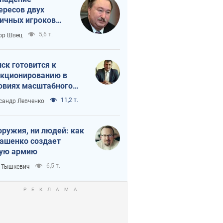
ересов двух
ичных игроков
 тайный план
5,6 т.
ор Швец
мпа и Путина?
ск готовится к
кционированию в
овиях масштабного
нного кризиса
11,2 т.
сандр Левченко
оружия, ни людей: как
ашенко создает
ую армию
6,5 т.
 Тышкевич