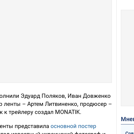
полнили Эдуард Поляков, Иван Довженко
р ленты – Артем Литвиненко, продюсер –
к к трейлеру создал MONATIK.
Мн
ленты представила
основной постер
Сов