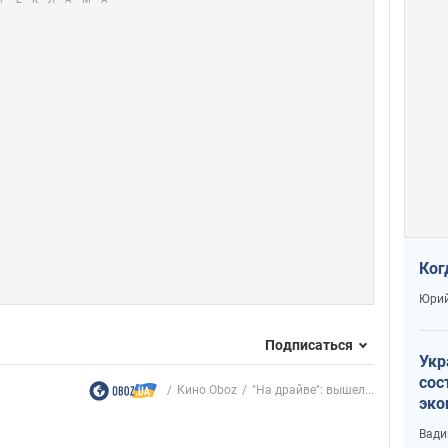
Ког
Юрий
Подписаться
Укр
сос
Кино Oboz
"На драйве": вышел...
эко
Ест
Вади
тун