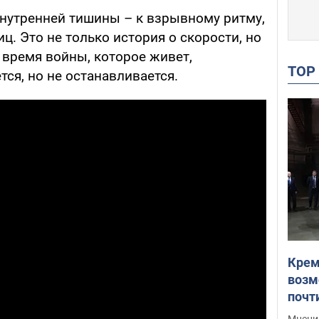
внутренней тишины – к взрывному ритму,
иц. Это не только история о скорости, но
 время войны, которое живет,
TO
ся, но не останавливается.
Крем
возм
почт
Укра
Мнение