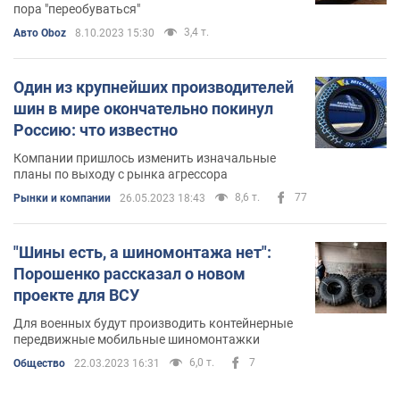
пора "переобуваться"
3,4 т.
Авто Oboz
8.10.2023 15:30
Один из крупнейших производителей
шин в мире окончательно покинул
Россию: что известно
Компании пришлось изменить изначальные
планы по выходу с рынка агрессора
8,6 т.
77
Рынки и компании
26.05.2023 18:43
"Шины есть, а шиномонтажа нет":
Порошенко рассказал о новом
проекте для ВСУ
Для военных будут производить контейнерные
передвижные мобильные шиномонтажки
6,0 т.
7
Общество
22.03.2023 16:31