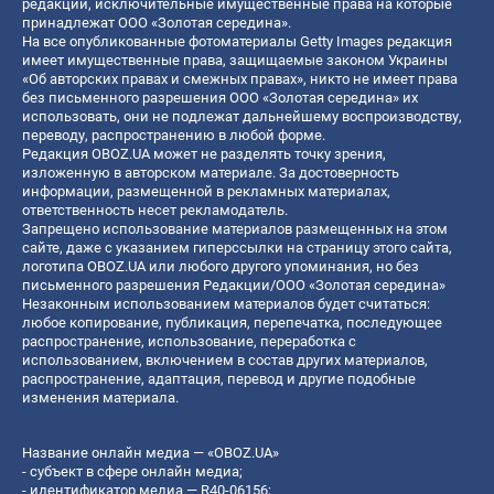
редакции, исключительные имущественные права на которые
принадлежат ООО «Золотая середина».
На все опубликованные фотоматериалы Getty Images редакция
имеет имущественные права, защищаемые законом Украины
«Об авторских правах и смежных правах», никто не имеет права
без письменного разрешения ООО «Золотая середина» их
использовать, они не подлежат дальнейшему воспроизводству,
переводу, распространению в любой форме.
Редакция OBOZ.UA может не разделять точку зрения,
изложенную в авторском материале. За достоверность
информации, размещенной в рекламных материалах,
ответственность несет рекламодатель.
Запрещено использование материалов размещенных на этом
сайте, даже с указанием гиперссылки на страницу этого сайта,
логотипа OBOZ.UA или любого другого упоминания, но без
письменного разрешения Редакции/ООО «Золотая середина»
Незаконным использованием материалов будет считаться:
любое копирование, публикация, перепечатка, последующее
распространение, использование, переработка с
использованием, включением в состав других материалов,
распространение, адаптация, перевод и другие подобные
изменения материала.
Название онлайн медиа — «OBOZ.UA»
- субъект в сфере онлайн медиа;
- идентификатор медиа — R40-06156;