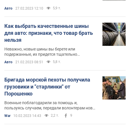
5,9 т.
Авто
27.02.2023 12:10
Как выбрать качественные шины
для авто: признаки, что товар брать
нельзя
Неважно, новые шины вы берете или
подержанные, их придется тщательно
осмотреть и проверить
5,8 т.
Авто
21.02.2023 08:51
Бригада морской пехоты получила
грузовики и "старлинки" от
Порошенко
Военные поблагодарили за помощь и,
пользуясь случаем, передали волонтерам новые
заказы
2,2 т.
9
War
10.02.2023 14:43