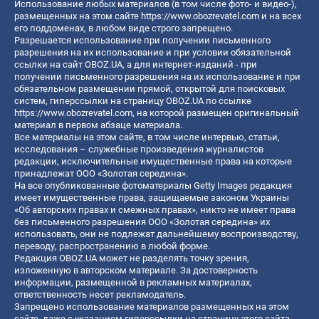
Использование любых материалов (в том числе фото- и видео-),
размещенных на этом сайте
https://www.obozrevatel.com
и на всех
его поддоменах, в любом виде строго запрещено.
Разрешается использование при получении письменного
разрешения на их использование и при условии обязательной
ссылки на сайт OBOZ.UA, а для интернет-изданий - при
получении письменного разрешения на их использование и при
обязательном размещении прямой, открытой для поисковых
систем, гиперссылки на страницу OBOZ.UA по ссылке
https://www.obozrevatel.com
, на которой размещен оригинальный
материал в первом абзаце материала.
Все материалы на этом сайте, в том числе интервью, статьи,
исследования – служебные произведения журналистов
редакции, исключительные имущественные права на которые
принадлежат ООО «Золотая середина».
На все опубликованные фотоматериалы Getty Images редакция
имеет имущественные права, защищаемые законом Украины
«Об авторских правах и смежных правах», никто не имеет права
без письменного разрешения ООО «Золотая середина» их
использовать, они не подлежат дальнейшему воспроизводству,
переводу, распространению в любой форме.
Редакция OBOZ.UA может не разделять точку зрения,
изложенную в авторском материале. За достоверность
информации, размещенной в рекламных материалах,
ответственность несет рекламодатель.
Запрещено использование материалов размещенных на этом
сайте, даже с указанием гиперссылки на страницу этого сайта,