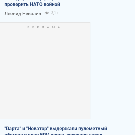
проверить НАТО войной
Леонид Невзлин
3,1 т.
"Варта" и "Новатор" выдержали пулеметный
обстрел и удар FPV-дрона, сохранив жизнь