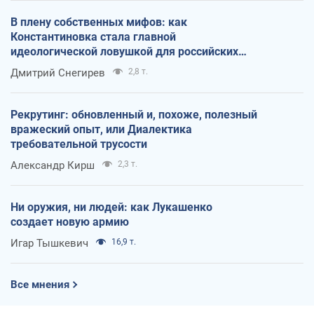
В плену собственных мифов: как
Константиновка стала главной
идеологической ловушкой для российских
оккупантов
Дмитрий Снегирев
2,8 т.
Рекрутинг: обновленный и, похоже, полезный
вражеский опыт, или Диалектика
требовательной трусости
Александр Кирш
2,3 т.
Ни оружия, ни людей: как Лукашенко
создает новую армию
Игар Тышкевич
16,9 т.
Все мнения