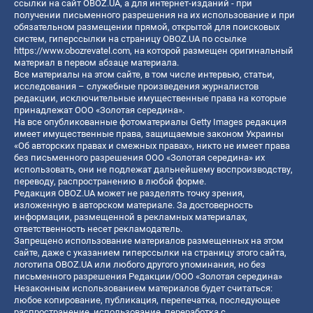
ссылки на сайт OBOZ.UA, а для интернет-изданий - при
получении письменного разрешения на их использование и при
обязательном размещении прямой, открытой для поисковых
систем, гиперссылки на страницу OBOZ.UA по ссылке
https://www.obozrevatel.com
, на которой размещен оригинальный
материал в первом абзаце материала.
Все материалы на этом сайте, в том числе интервью, статьи,
исследования – служебные произведения журналистов
редакции, исключительные имущественные права на которые
принадлежат ООО «Золотая середина».
На все опубликованные фотоматериалы Getty Images редакция
имеет имущественные права, защищаемые законом Украины
«Об авторских правах и смежных правах», никто не имеет права
без письменного разрешения ООО «Золотая середина» их
использовать, они не подлежат дальнейшему воспроизводству,
переводу, распространению в любой форме.
Редакция OBOZ.UA может не разделять точку зрения,
изложенную в авторском материале. За достоверность
информации, размещенной в рекламных материалах,
ответственность несет рекламодатель.
Запрещено использование материалов размещенных на этом
сайте, даже с указанием гиперссылки на страницу этого сайта,
логотипа OBOZ.UA или любого другого упоминания, но без
письменного разрешения Редакции/ООО «Золотая середина»
Незаконным использованием материалов будет считаться:
любое копирование, публикация, перепечатка, последующее
распространение, использование, переработка с