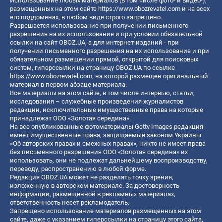
Использование любых материалов (в том числе фото- и видео-),
размещенных на этом сайте
https://www.obozrevatel.com
и на всех
его поддоменах, в любом виде строго запрещено.
Разрешается использование при получении письменного
разрешения на их использование и при условии обязательной
ссылки на сайт OBOZ.UA, а для интернет-изданий - при
получении письменного разрешения на их использование и при
обязательном размещении прямой, открытой для поисковых
систем, гиперссылки на страницу OBOZ.UA по ссылке
https://www.obozrevatel.com
, на которой размещен оригинальный
материал в первом абзаце материала.
Все материалы на этом сайте, в том числе интервью, статьи,
исследования – служебные произведения журналистов
редакции, исключительные имущественные права на которые
принадлежат ООО «Золотая середина».
На все опубликованные фотоматериалы Getty Images редакция
имеет имущественные права, защищаемые законом Украины
«Об авторских правах и смежных правах», никто не имеет права
без письменного разрешения ООО «Золотая середина» их
использовать, они не подлежат дальнейшему воспроизводству,
переводу, распространению в любой форме.
Редакция OBOZ.UA может не разделять точку зрения,
изложенную в авторском материале. За достоверность
информации, размещенной в рекламных материалах,
ответственность несет рекламодатель.
Запрещено использование материалов размещенных на этом
сайте, даже с указанием гиперссылки на страницу этого сайта,