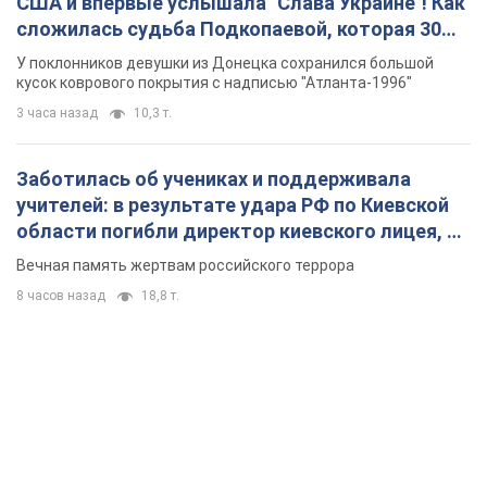
США и впервые услышала "Слава Украине"! Как
сложилась судьба Подкопаевой, которая 30
лет назад завоевала "золото" Олимпиады
У поклонников девушки из Донецка сохранился большой
кусок коврового покрытия с надписью "Атланта-1996"
3 часа назад
10,3 т.
Заботилась об учениках и поддерживала
учителей: в результате удара РФ по Киевской
области погибли директор киевского лицея, её
муж и внук
Вечная память жертвам российского террора
8 часов назад
18,8 т.