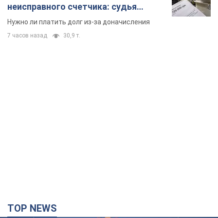
неисправного счетчика: судья
вынес неожиданное решение
Нужно ли платить долг из-за доначисления
7 часов назад
30,9 т.
TOP NEWS