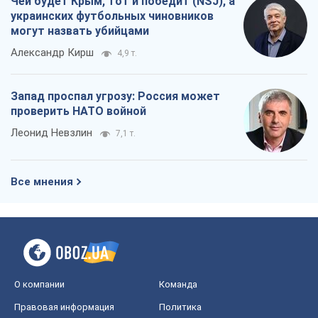
Чей будет Крым, тот и победит (NSJ), а
украинских футбольных чиновников
могут назвать убийцами
Александр Кирш
4,9 т.
Запад проспал угрозу: Россия может
проверить НАТО войной
Леонид Невзлин
7,1 т.
Все мнения
О компании
Команда
Правовая информация
Политика