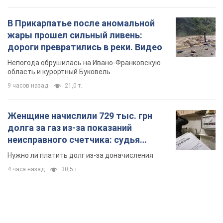
В Прикарпатье после аномальной
жары прошел сильный ливень:
дороги превратились в реки. Видео
Непогода обрушилась на Ивано-Франковскую
область и курортный Буковель
9 часов назад
21,0 т.
Женщине начислили 729 тыс. грн
долга за газ из-за показаний
неисправного счетчика: судья
вынес неожиданное решение
Нужно ли платить долг из-за доначисления
4 часа назад
30,5 т.