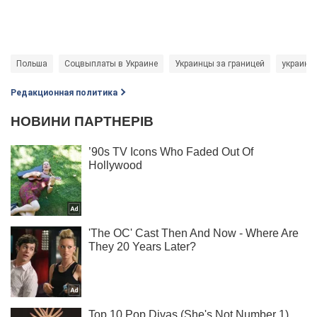
Польша
Соцвыплаты в Украине
Украинцы за границей
украинц
Редакционная политика