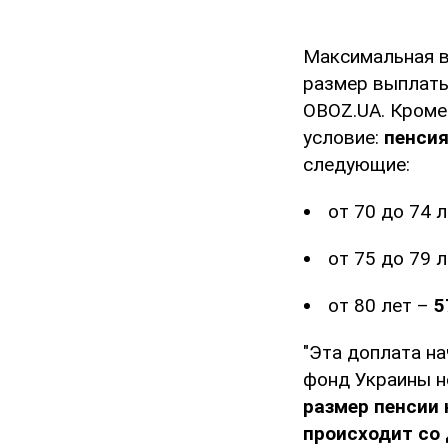
Максимальная в
размер выплаты
OBOZ.UA. Кроме
условие:
пенсия
следующие:
от 70 до 74 
от 75 до 79 
от 80 лет –
5
"Эта доплата н
фонд Украины не
размер пенсии 
происходит со