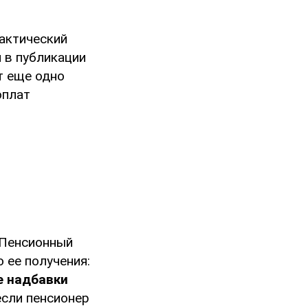
актический
 в публикации
т еще одно
оплат
 Пенсионный
 ее получения:
е надбавки
если пенсионер