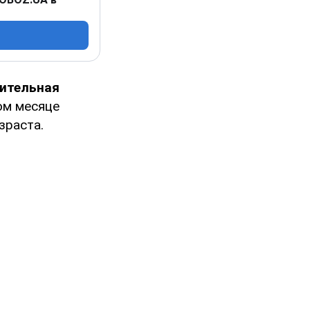
ительная
том месяце
зраста.