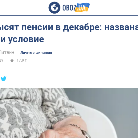
сят пенсии в декабре: назван
и условие
Литвин
Личные финансы
29
17,9 т.