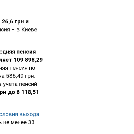
 26,6 грн и
сия – в Киеве
редняя
пенсия
яет 109 898,29
яя пенсия по
а 586,49 грн.
з учета пенсий
рн до 6 118,51
словия выхода
ь не менее 33