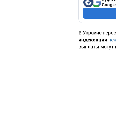
Google
В Украине пере
индексация
пе
выплаты могут в