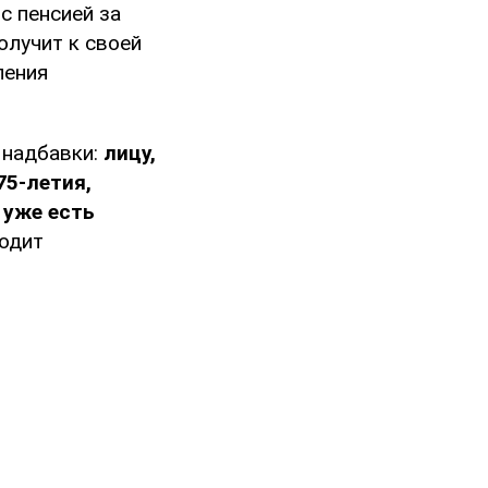
с пенсией за
получит к своей
ления
 надбавки:
лицу,
75-летия,
 уже есть
ходит