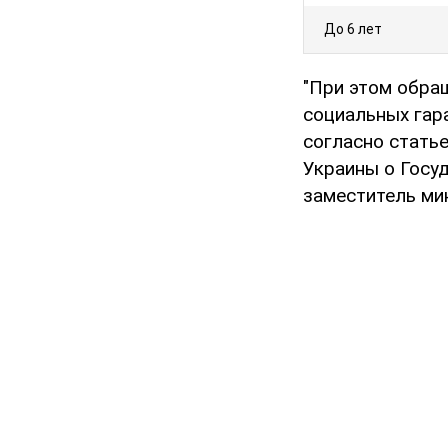
До 6 лет
"При этом обра
социальных гар
согласно стать
Украины о Госу
заместитель ми