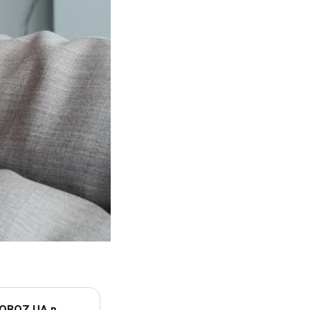
 OBOZ.UA в