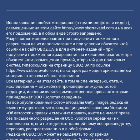
Использование любых материалов (в том числе фото- и видео-),
размещенных на этом сайте
https://www.obozrevatel.com
и на всех
его поддоменах, в любом виде строго запрещено.
Разрешается использование при получении письменного
разрешения на их использование и при условии обязательной
ссылки на сайт OBOZ.UA, а для интернет-изданий - при
получении письменного разрешения на их использование и при
обязательном размещении прямой, открытой для поисковых
систем, гиперссылки на страницу OBOZ.UA по ссылке
https://www.obozrevatel.com
, на которой размещен оригинальный
материал в первом абзаце материала.
Все материалы на этом сайте, в том числе интервью, статьи,
исследования – служебные произведения журналистов
редакции, исключительные имущественные права на которые
принадлежат ООО «Золотая середина».
На все опубликованные фотоматериалы Getty Images редакция
имеет имущественные права, защищаемые законом Украины
«Об авторских правах и смежных правах», никто не имеет права
без письменного разрешения ООО «Золотая середина» их
использовать, они не подлежат дальнейшему воспроизводству,
переводу, распространению в любой форме.
Редакция OBOZ.UA может не разделять точку зрения,
изложенную в авторском материале. За достоверность