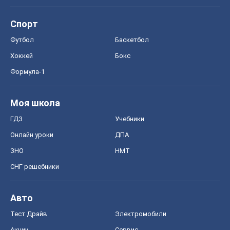
Спорт
Футбол
Баскетбол
Хоккей
Бокс
Формула-1
Моя школа
ГДЗ
Учебники
Онлайн уроки
ДПА
ЗНО
НМТ
СНГ решебники
Авто
Тест Драйв
Электромобили
Акции
Сервис