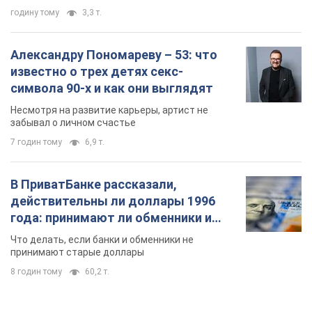
годину тому
3,3 т.
Александру Пономареву – 53: что
известно о трех детях секс-
символа 90-х и как они выглядят
Несмотря на развитие карьеры, артист не
забывал о личном счастье
7 годин тому
6,9 т.
В ПриватБанке рассказали,
действительны ли доллары 1996
года: принимают ли обменники и
банки такие купюры
Что делать, если банки и обменники не
принимают старые доллары
8 годин тому
60,2 т.