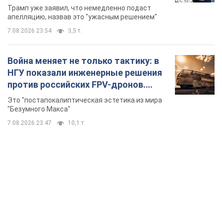
бального зала стоимостью 400 млн
Трамп уже заявил, что немедленно подаст
долларов
апелляцию, назвав это "ужасным решением"
7.08.2026 23:54
3,5 т.
Война меняет не только тактику: в
НГУ показали инженерные решения
против российских FPV-дронов.
Фото
Это "постапокалиптическая эстетика из мира
"Безумного Макса"
7.08.2026 23:47
10,1 т.