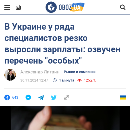
В Украине у ряда
специалистов резко
выросли зарплаты: озвучен
перечень "особых"
Александр Литвин
Рынки и компании
30.11.2024 12:47
1 минута
125,2 т.
643