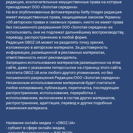
редакции, исключительные имущественные права на которые
принадлежат ООО «Золотая середина».
На все опубликованные фотоматериалы Getty Images редакция
имеет имущественные права, защищаемые законом Украины
«Об авторских правах и смежных правах», никто не имеет права
без письменного разрешения ООО «Золотая середина» их
использовать, они не подлежат дальнейшему воспроизводству,
переводу, распространению в любой форме.
Редакция OBOZ.UA может не разделять точку зрения,
изложенную в авторском материале. За достоверность
информации, размещенной в рекламных материалах,
ответственность несет рекламодатель.
Запрещено использование материалов размещенных на этом
сайте, даже с указанием гиперссылки на страницу этого сайта,
логотипа OBOZ.UA или любого другого упоминания, но без
письменного разрешения Редакции/ООО «Золотая середина»
Незаконным использованием материалов будет считаться:
любое копирование, публикация, перепечатка, последующее
распространение, использование, переработка с
использованием, включением в состав других материалов,
распространение, адаптация, перевод и другие подобные
изменения материала.
Название онлайн медиа — «OBOZ.UA»
- субъект в сфере онлайн медиа;
- идентификатор медиа — R40-06156;