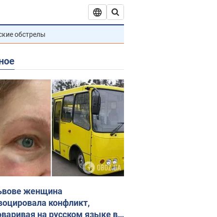
ские обстрелы
ное
ьвове женщина
воцировала конфликт,
оваривая на русском языке в