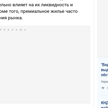
льно влияет на их ликвидность и
оме того, премиальное жилье часто
ния рынка.
"Ва
выд
обс
дро
Укра
офи
3
КНД
вой