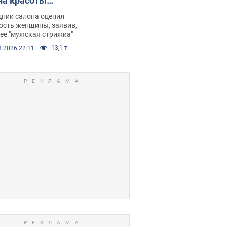
на красоты
рбил женщину
дник салона оценил
е химиотерапии,
ость женщины, заявив,
нее "мужская стрижка"
орелся скандал.
13,1 т.
8.2026 22:11