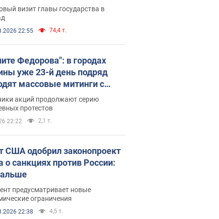
рвый визит главы государства в
ад
74,4 т.
8.2026 22:55
ните Федорова": в городах
ины уже 23-й день подряд
одят массовые митинги с
атами. Фото и видео
ники акций продолжают серию
евных протестов
2,1 т.
26 22:22
т США одобрил законопроект
а о санкциях против России:
дальше
ент предусматривает новые
мические ограничения
4,5 т.
8.2026 22:38