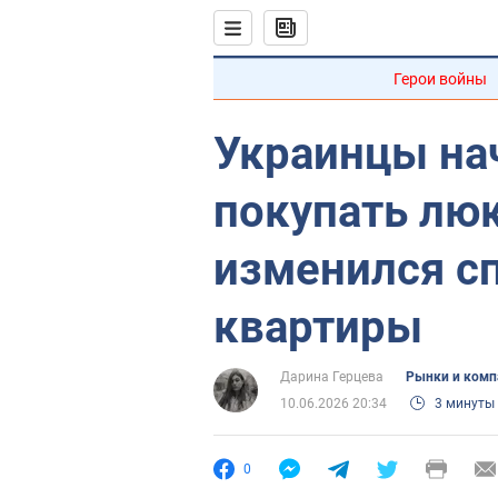
Герои войны
Украинцы на
покупать люк
изменился с
квартиры
Дарина Герцева
Рынки и комп
10.06.2026 20:34
3 минуты
0