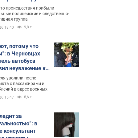
рутке: полиция составила
сто происшествия прибыли
нистративный протокол.
ьные полицейские и следственно-
тивная группа
о
9,8 т.
26 18:40
ют, потому что
ы": в Черновцах
тель автобуса
вил неуважение к
инским военным и
ля уволили после
тился за это.
икта с пассажирами и
лений в адрес военных
о
8,6 т.
26 15:47
следит за
уальностью": в
е консультант