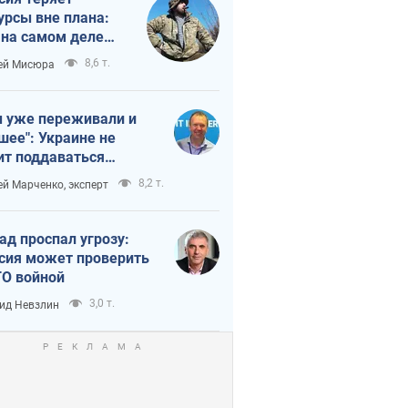
урсы вне плана:
 на самом деле
тует темп войны
8,6 т.
ей Мисюра
 уже переживали и
шее": Украине не
ит поддаваться
аянию из-за
8,2 т.
ей Марченко, эксперт
етного террора
ад проспал угрозу:
сия может проверить
О войной
3,0 т.
ид Невзлин