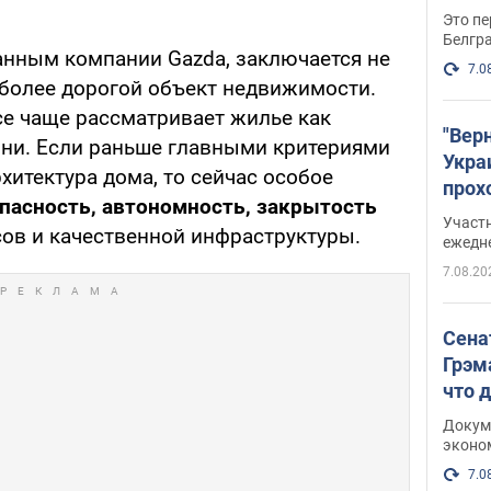
Это пе
Белгр
данным компании Gazda, заключается не
7.0
 более дорогой объект недвижимости.
е чаще рассматривает жилье как
"Вер
ни. Если раньше главными критериями
Укра
хитектура дома, то сейчас особое
прох
пасность, автономность, закрытость
плак
Участ
ов и качественной инфраструктуры.
ежедн
7.08.20
Сена
Грэм
что 
Докум
эконо
7.0