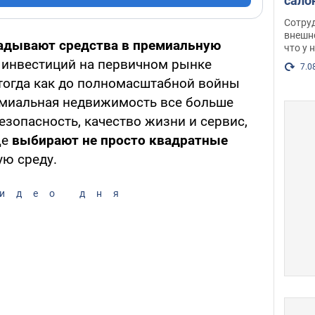
сало
оско
Сотру
посл
внешн
адывают средства в премиальную
что у 
разг
 инвестиций на первичном рынке
Фото
7.0
тогда как до полномасштабной войны
емиальная недвижимость все больше
езопасность, качество жизни и сервис,
ще
выбирают не просто квадратные
ю среду.
идео дня