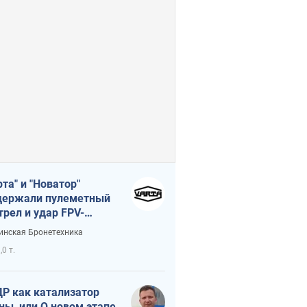
рта" и "Новатор"
ержали пулеметный
трел и удар FPV-
на, сохранив жизнь
инская Бронетехника
церу ВСУ
,0 т.
Р как катализатор
ны, или О новом этапе