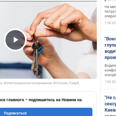
марш
На ме
адми
патрул
опера
Виде
7.08.20
"Вою
глуп
Play Video
води
проя
укра
Водите
попла
конфл
оскорб
Виде
7.08.20
"Не 
рсе главного – подпишитесь на Новини на
секс
Киев
Подписаться