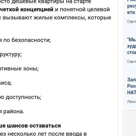
осто дешевые квартиры на старте
рес
 четкой концепцией
и понятной целевой
кто
ес вызывают жилые комплексы, которые
дик
Серг
 по безопасности;
"Мы
худ
сто
руктуру;
отч
Серг
рак
ртивные зоны;
Зап
иса;
Рос
НАТ
ю доступность;
Леон
 района.
ше шансов оставаться
ез несколько лет после ввода в