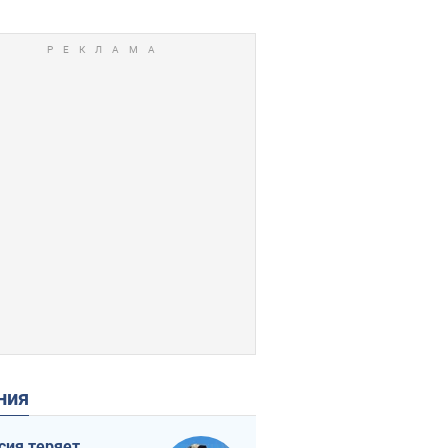
ения
сия теряет