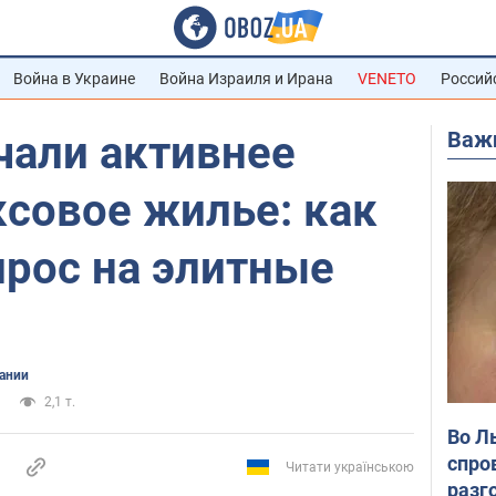
Война в Украине
Война Израиля и Ирана
VENETO
Россий
Важ
чали активнее
совое жилье: как
прос на элитные
ании
2,1 т.
Во Л
спро
Читати українською
разг