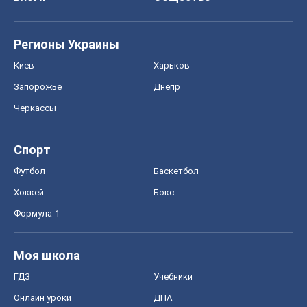
Хоккей
Бокс
Формула-1
Моя школа
ГДЗ
Учебники
Онлайн уроки
ДПА
ЗНО
НМТ
СНГ решебники
Авто
Тест Драйв
Электромобили
Акции
Сервис
Food Oboz