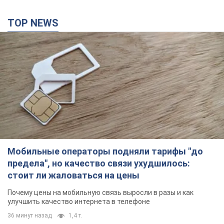
Мобильные операторы подняли тарифы "до
предела", но качество связи ухудшилось:
стоит ли жаловаться на цены
Почему цены на мобильную связь выросли в разы и как
улучшить качество интернета в телефоне
36 минут назад
1,4 т.
В Екатеринбурге атакован склад Wildberries:
есть попадания, поднялся дым. Фото и видео
Россиянам не помогла даже работа ПВО
5 часов назад
10,4 т.
"Замечательный отец": в сети рассказали о
мужчине, которого Россия убила ударом по
Броварам. Фото