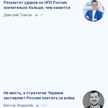
Не месть, а стратегия: Украина
заставляет Россию платить за войну
Виктор Андрусив
1,3 т.
Ответ на украинофобию – не
полонофобия, а сильное украинское
государство
Николай Княжицкий
993
Мэр Москвы внезапно захотел мира,
как становятся послом в США и новые
украинские топ-рейтинги