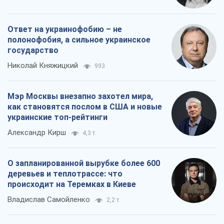
Александр Кирш
4,3 т.
О запланированной вырубке более 600
деревьев и теплотрассе: что
происходит на Теремках в Киеве
Владислав Самойленко
2,2 т.
Все мнения
О компании
Команда
Правовая информация
Политика
конфиденциальности
Реклама на сайте
Документы