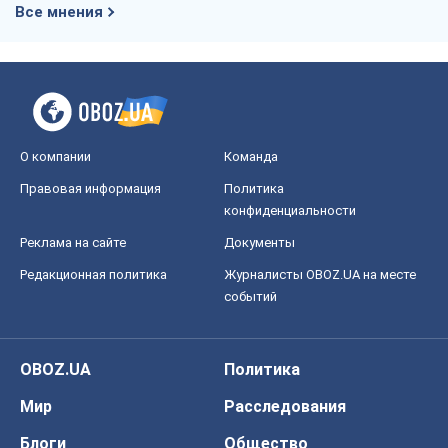
Редакционная политика
Журналисты OBOZ.UA на месте
событий
OBOZ.UA
Политика
Мир
Расследования
Блоги
Общество
Регионы Украины
Киев
Харьков
Запорожье
Днепр
Черкассы
Спорт
Футбол
Баскетбол