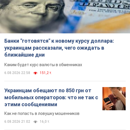
Украинцам обещают по 850 грн от
мобильных операторов: что не так с
этими сообщениями
Как не попасть в ловушку мошенников
6.08.2026 21:02
16,0 т.
Самый дорогой футболист
"Динамо" забил "Карабаху" уже на
10-й минуте матча. Видео
Поединок проходит в Польше
6.08.2026 20:48
6,7 т.