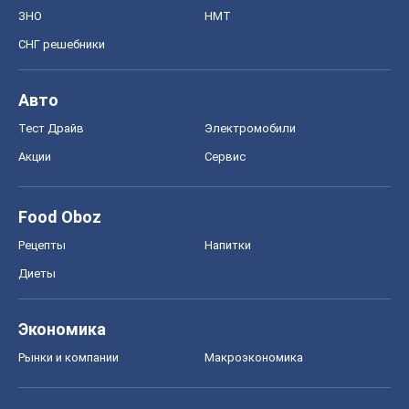
Рецепты
Напитки
Диеты
Экономика
Рынки и компании
Mакроэкономика
MedOboz
Новости медицины
MAMACLUB
Шоу
Афиша
Сплетни
Красота
Мода
Женский Журнал