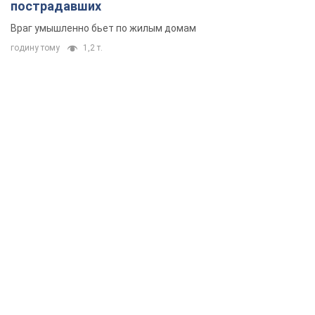
пострадавших
Враг умышленно бьет по жилым домам
годину тому
1,2 т.