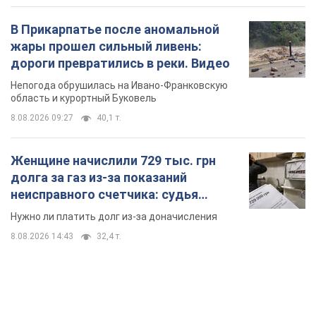
В Прикарпатье после аномальной
жары прошел сильный ливень:
дороги превратились в реки. Видео
Непогода обрушилась на Ивано-Франковскую
область и курортный Буковель
8.08.2026 09:27
40,1 т.
Женщине начислили 729 тыс. грн
долга за газ из-за показаний
неисправного счетчика: судья
вынес неожиданное решение
Нужно ли платить долг из-за доначисления
8.08.2026 14:43
32,4 т.