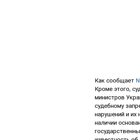
Как сообщает
N
Кроме этого, с
министров Укра
судебному запр
нарушений и их
наличии основа
государственны
известность об