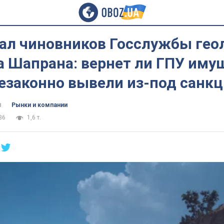
зал чиновников Госслужбы гео
а Шапрана: вернет ли ГПУ иму
езаконно вывели из-под санк
в
Рынки и компании
36
1,6 т.