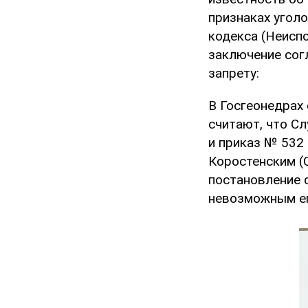
признаках угол
кодекса (Неисп
заключение сог
запрету:
В Госгеонедрах
считают, что Сл
и приказ № 532 
Коростенским (
постановление 
невозможным ег