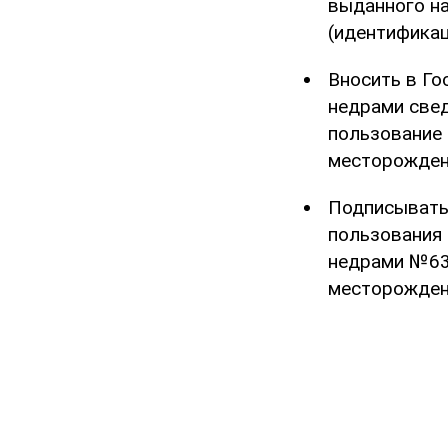
выданного на
(идентификац
Вносить в Го
недрами свед
пользование 
месторожден
Подписывать,
пользования
недрами №634
месторожден