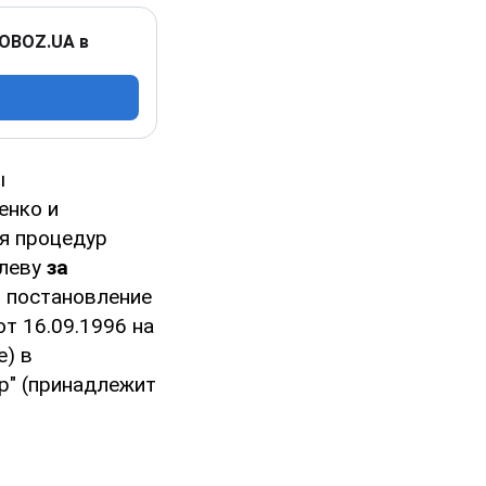
 OBOZ.UA в
ы
енко и
ия процедур
влеву
за
о постановление
т 16.09.1996 на
) в
р" (принадлежит