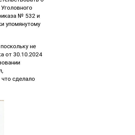
2 Уголовного
риказа № 532 и
ки упомянутому
 поскольку не
а от 30.10.2024
ьзовании
л,
 что сделало