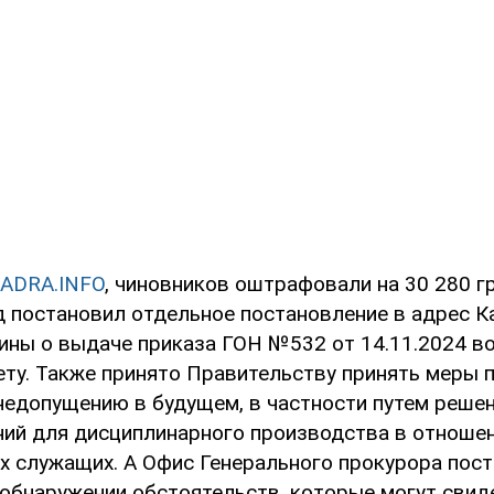
ADRA.INFO
, чиновников оштрафовали на 30 280 г
уд постановил отдельное постановление в адрес К
ины о выдаче приказа ГОН №532 от 14.11.2024 в
ету. Также принято Правительству принять меры 
 недопущению в будущем, в частности путем реше
ний для дисциплинарного производства в отноше
х служащих. А Офис Генерального прокурора пост
 обнаружении обстоятельств, которые могут свид