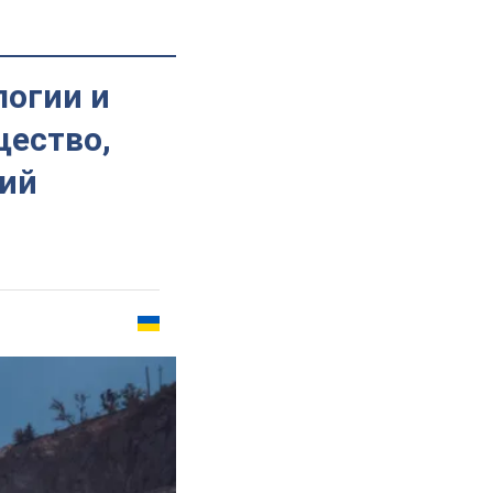
логии и
щество,
ций