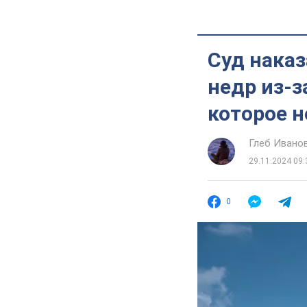
Суд нака
недр из-з
которое н
Глеб Ивано
29.11.2024 09:
0