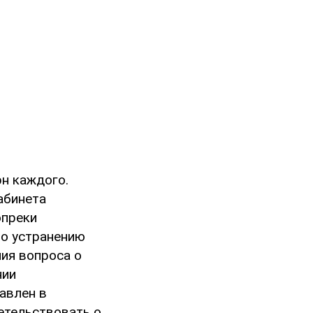
рн каждого.
абинета
опреки
по устранению
ния вопроса о
нии
авлен в
етельствовать о