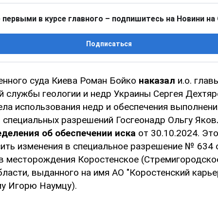
 первыми в курсе главного – подпишитесь на Новини на
Подписаться
енного суда Киева Роман Бойко
наказал
и.о. глав
й службы геологии и недр Украины Сергея Дехтяр
ела использования недр и обеспечения выполнен
 специальных разрешений Госгеонадр Ольгу Яко
деления об обеспечении иска
от 30.10.2024. Эт
ить изменения в специальное разрешение № 634 о
в месторождения Коростенское (Стремигородское
ласти, выданного на имя АО "Коростенский карье
у Игорю Наумцу).