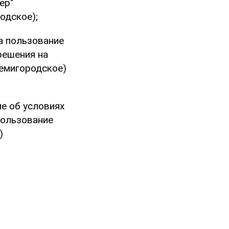
ер"
одское);
а пользование
решения на
ремигородское)
е об условиях
пользование
)