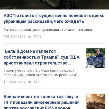
АЗС "готовятся" существенно повышать цены:
украинцам рассказали, чего ожидать
Как на заправках уже переписали стоимость топлива
7.08.2026 22:56
23,7 т.
"Белый дом не является
собственностью Трампа": суд США
приостановил строительство
бального зала стоимостью 400 млн
Трамп уже заявил, что немедленно подаст
долларов
апелляцию, назвав это "ужасным решением"
11 часов назад
3,1 т.
Война меняет не только тактику: в
НГУ показали инженерные решения
против российских FPV-дронов.