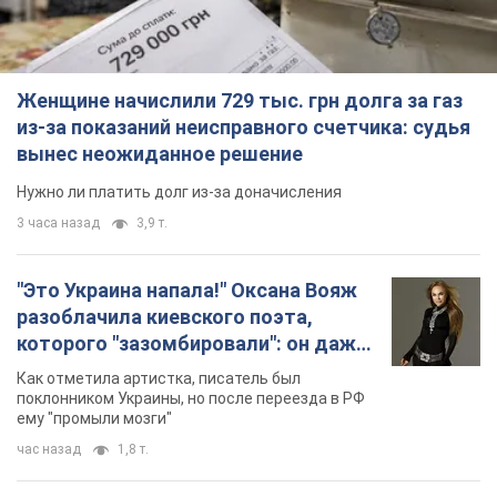
Женщине начислили 729 тыс. грн долга за газ
из-за показаний неисправного счетчика: судья
вынес неожиданное решение
Нужно ли платить долг из-за доначисления
3 часа назад
3,9 т.
"Это Украина напала!" Оксана Вояж
разоблачила киевского поэта,
которого "зазомбировали": он даже
русского не знал, а теперь хочет
Как отметила артистка, писатель был
геноцида украинцев
поклонником Украины, но после переезда в РФ
ему "промыли мозги"
час назад
1,8 т.