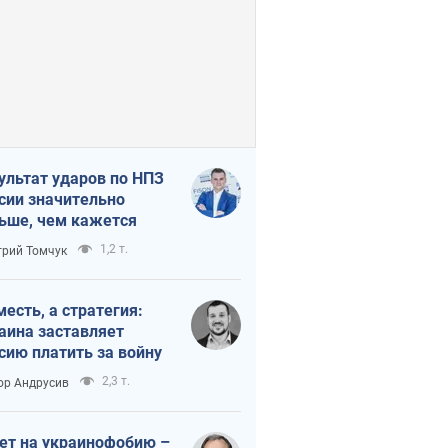
ультат ударов по НПЗ
сии значительно
ьше, чем кажется
1,2 т.
рий Томчук
месть, а стратегия:
аина заставляет
сию платить за войну
2,3 т.
ор Андрусив
ет на украинофобию –