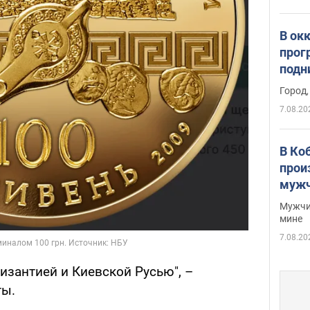
В ок
прог
подн
виде
Город,
7.08.20
В Ко
прои
мужч
Мужчи
мине
7.08.20
зантией и Киевской Русью", –
ты.