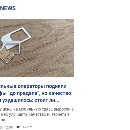
P NEWS
льные операторы подняли
фы "до предела", но качество
и ухудшилось: стоит ли
ваться на цены
у цены на мобильную связь выросли в
 как улучшить качество интернета в
оне
12,5 т.
26 12:00