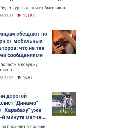
 будет курс валюты в обменниках
151,9 т.
26 22:58
инцам обещают по
грн от мобильных
аторов: что не так
ими сообщениями
 попасть в ловушку
ников
16,6 т.
26 21:02
й дорогой
олист "Динамо"
л "Карабаху" уже
0-й минуте матча.
о
нок проходит в Польше