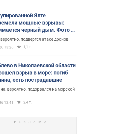
купированной Ялте
ремели мощные взрывы:
имается черный дым. Фото и
о
 вероятно, подвергся атаке дронов
1,1 т.
26 13:26
блево в Николаевской области
зошел взрыв в море: погиб
ина, есть пострадавшие
на, вероятно, подорвался на морской
2,4 т.
26 12:41