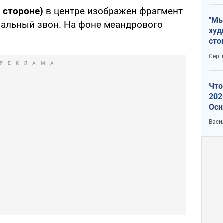
 стороне)
в центре изображен фрагмент
"Мы
нальный звон. На фоне меандрового
худ
сто
отч
Серг
рак
Что
202
Осн
нов
Васи