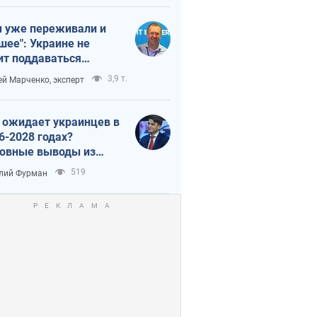
 уже переживали и
шее": Украине не
ит поддаваться
аянию из-за
3,9 т.
ей Марченко, эксперт
етного террора
 ожидает украинцев в
6-2028 годах?
овные выводы из
ых прогнозов от НБУ
519
лий Фурман