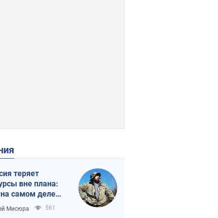
ения
сия теряет
урсы вне плана:
 на самом деле
тует темп войны
561
ей Мисюра