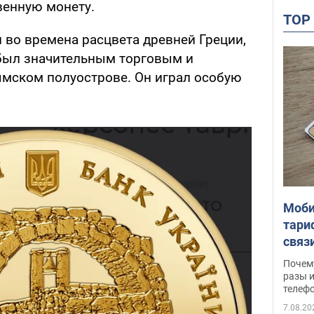
венную монету.
TO
й во времена расцвета древней Греции,
был значительным торговым и
мском полуострове. Он играл особую
Моби
тари
связ
жало
Почем
разы и
телеф
7.08.20