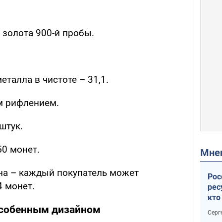
 золота 900-й пробы.
талла в чистоте – 31,1.
м рифлением.
штук.
50 монет.
Мн
а – каждый покупатель может
Рос
4 монет.
рес
кто
дик
 особенным дизайном
Серг