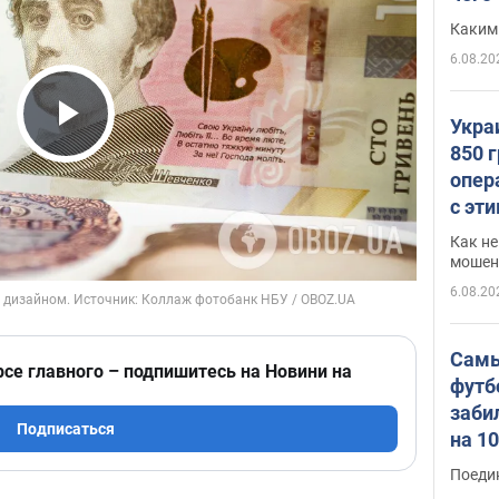
Каким
6.08.20
Укра
Play Video
850 
опер
с эт
Как не
мошен
6.08.20
Самы
рсе главного – подпишитесь на Новини на
футб
заби
Подписаться
на 1
Виде
Поеди