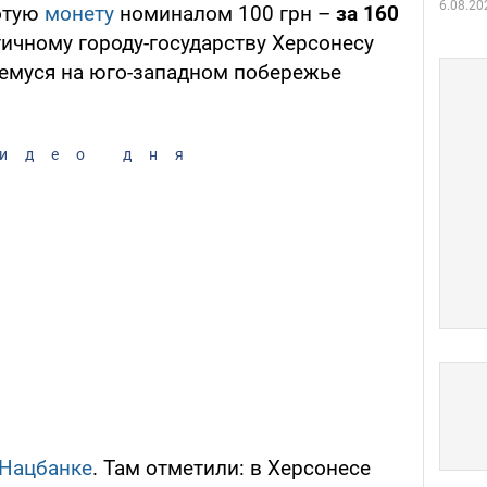
6.08.20
отую
монету
номиналом 100 грн –
за 160
ичному городу-государству Херсонесу
емуся на юго-западном побережье
идео дня
Нацбанке
. Там отметили: в Херсонесе