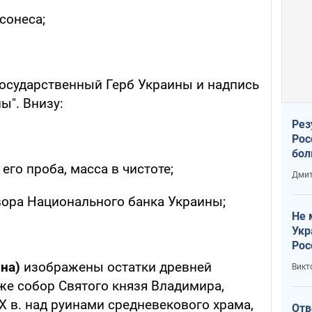
сонеса;
осударственный Герб Украины и надпись
ы". Внизу:
Рез
Рос
бол
его проба, масса в чистоте;
Дмит
вора Национального банка Украины;
Не 
Укр
Рос
она)
изображены остатки древней
Викт
же собор Святого князя Владимира,
X в. над руинами средневекового храма,
Отв