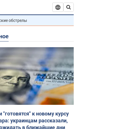
ские обстрелы
ное
и "готовятся" к новому курсу
ара: украинцам рассказали,
 ожидать в ближайшие дни