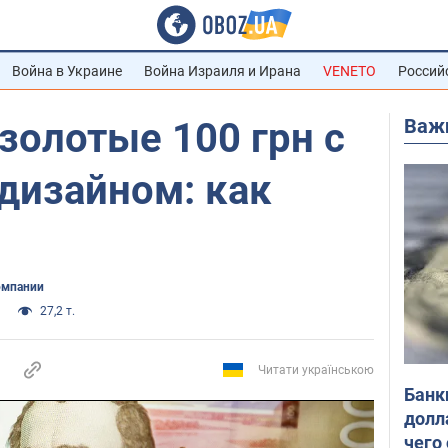
Война в Украине
Война Израиля и Ирана
VENETO
Россий
Важ
золотые 100 грн с
дизайном: как
омпании
27,2 т.
Читати українською
Банк
долл
чего