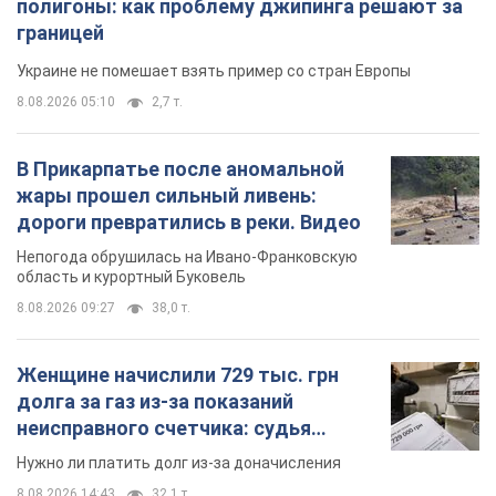
полигоны: как проблему джипинга решают за
границей
Украине не помешает взять пример со стран Европы
8.08.2026 05:10
2,7 т.
В Прикарпатье после аномальной
жары прошел сильный ливень:
дороги превратились в реки. Видео
Непогода обрушилась на Ивано-Франковскую
область и курортный Буковель
8.08.2026 09:27
38,0 т.
Женщине начислили 729 тыс. грн
долга за газ из-за показаний
неисправного счетчика: судья
вынес неожиданное решение
Нужно ли платить долг из-за доначисления
8.08.2026 14:43
32,1 т.