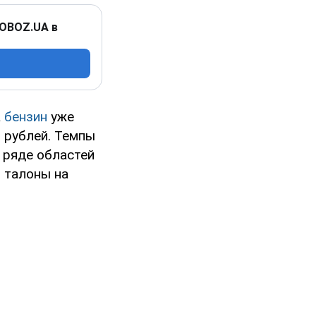
 OBOZ.UA в
а
бензин
уже
0 рублей. Темпы
 ряде областей
и талоны на