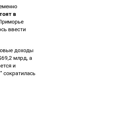
ременно
тоят в
 Приморье
ось ввести
зовые доходы
$69,2 млрд, а
ется и
" сократилась