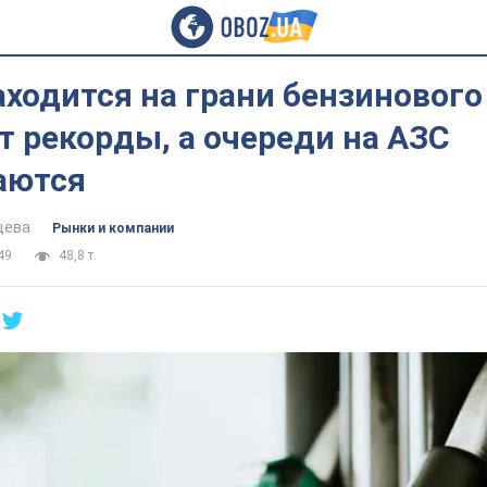
ходится на грани бензинового
 рекорды, а очереди на АЗС
аются
цева
Рынки и компании
49
48,8 т.