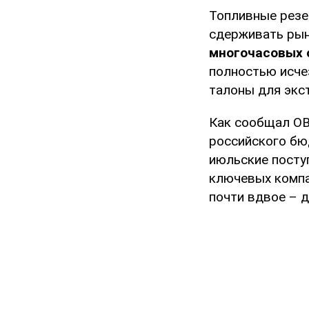
Топливные резе
сдерживать рын
многочасовых 
полностью исче
талоны для экс
Как сообщал OB
российского б
июльские поступ
ключевых компа
почти вдвое – д