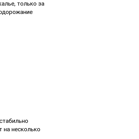
калье, только за
 Подорожание
 стабильно
т на несколько