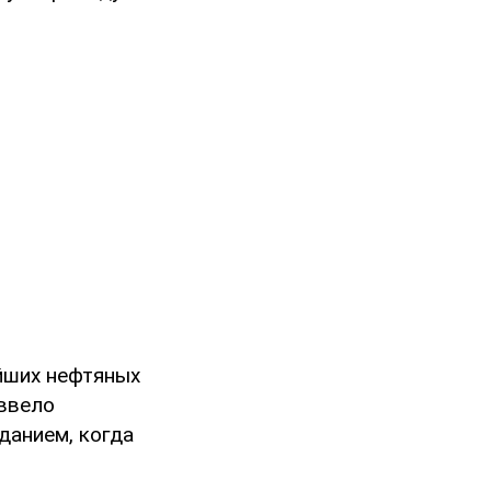
йших нефтяных
ввело
данием, когда