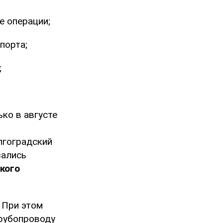
е операции;
порта;
;
ко в августе
лгоградский
зались
кого
 При этом
трубопроводу