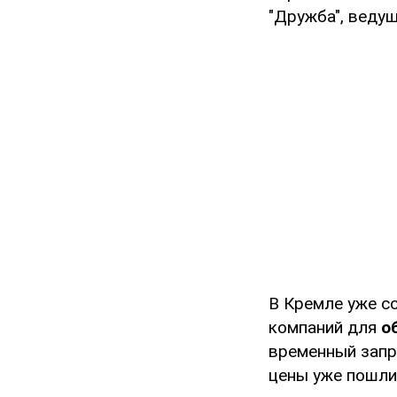
"Дружба", веду
В Кремле уже с
компаний для
о
временный запре
цены уже пошли