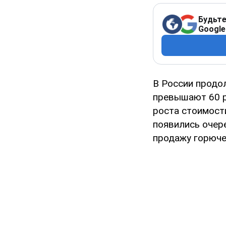
Будьте
Google
В России продо
превышают 60 ру
роста стоимост
появились очер
продажу горюче