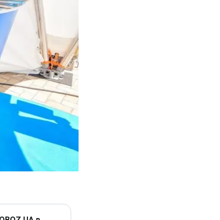
 OBOZ.UA в