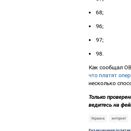
68;
96;
97;
98.
Как сообщал OB
что платят опе
несколько спосо
Только проверен
ведитесь на фей
Украина
интернет
Редакционная политик