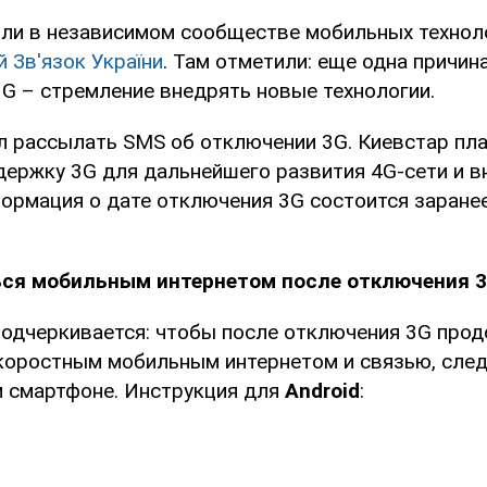
ли в независимом сообществе мобильных технол
 Зв'язок України
. Там отметили: еще одна причин
3G – стремление внедрять новые технологии.
ал рассылать SMS об отключении 3G. Киевстар пл
держку 3G для дальнейшего развития 4G-сети и в
ормация о дате отключения 3G состоится заранее"
ься мобильным интернетом после отключения 
 подчеркивается: чтобы после отключения 3G про
коростным мобильным интернетом и связью, сле
м смартфоне. Инструкция для
Android
: