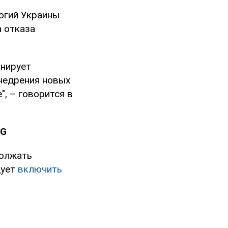
огий Украины
а отказа
анирует
недрения новых
, – говорится в
3G
должать
дует
включить