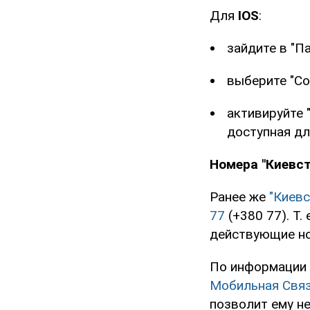
Для
IOS
:
зайдите в "П
выберите "Со
активируйте 
доступная дл
Номера "Киевст
Ранее же
"Киевс
77
(+380 77). Т.
действующие но
По информации 
Мобильная Свя
позволит ему н