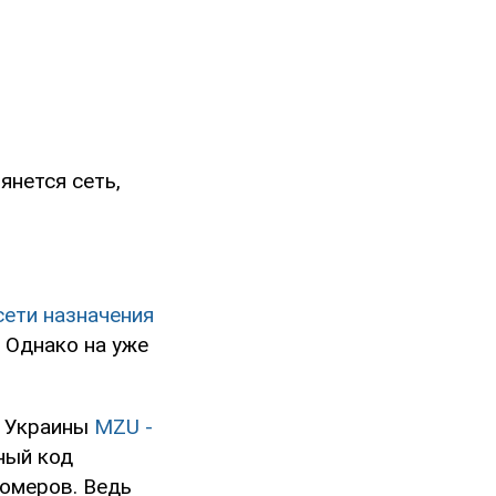
янется сеть,
сети назначения
7. Однако на уже
й Украины
MZU -
ный код
номеров. Ведь