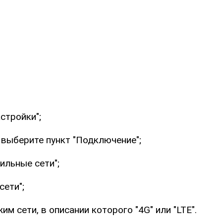
стройки";
 выберите пункт "Подключение";
ильные сети";
сети";
им сети, в описании которого "4G" или "LTE".