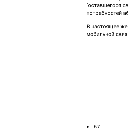
"оставшегося с
потребностей а
В настоящее же
мобильной связи
67;