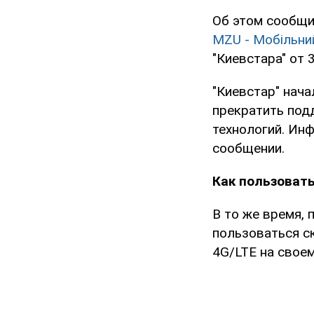
Об этом сообщи
MZU - Мобільний
"Киевстара" от 
"Киевстар" нач
прекратить под
технологий. Инф
сообщении.
Как пользоват
В то же время,
пользоваться с
4G/LTE на свое