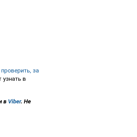
 проверить, за
 узнать в
и в
Viber
. Не