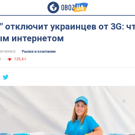
" отключит украинцев от 3G: чт
м интернетом
тюченко
Рынки и компании
0
125,4 т.