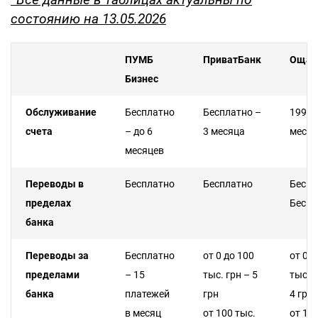
состоянию на 13.05.2026
ПУМБ
ПриватБанк
Ощад
Бизнес
Обслуживание
Бесплатно
Бесплатно –
199 гр
счета
– до 6
3 месяца
месяц
месяцев
Переводы в
Бесплатно
Бесплатно
Беспл
пределах
Беспл
банка
Переводы за
Бесплатно
от 0 до 100
от 0 д
пределами
– 15
тыс. грн – 5
тыс. г
банка
платежей
грн
4 грн
в месяц
от 100 тыс.
от 10