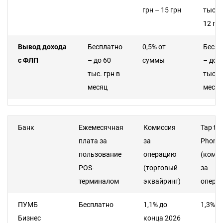
грн – 15 грн
тыс. г
12 гр
Вывод дохода
Бесплатно
0,5% от
Беспл
с ФЛП
– до 60
суммы
– до 
тыс. грн в
тыс. г
месяц
месяц
Снятие
Бесплатно
1% от
Беспл
средств с
суммы
Банк
Ежемесячная
Комиссия
Tap to
карты
плата за
за
Phone
физического
пользование
операцию
(коми
лица
POS-
(торговый
за
терминалом
эквайринг)
опера
ПУМБ
Бесплатно
1,1% до
1,3%
Бизнес
конца 2026