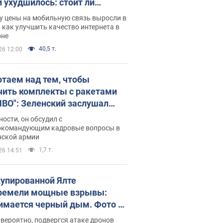
и ухудшилось: стоит ли
ваться на цены
у цены на мобильную связь выросли в
 как улучшить качество интернета в
оне
40,5 т.
26 12:00
отаем над тем, чтобы
чить комплекты с ракетами
ПВО": Зеленский заслушал
ад Драпатого и объявил о
ности, он обсудил с
х мерах
окомандующим кадровые вопросы в
нской армии
1,7 т.
26 14:51
купированной Ялте
ремели мощные взрывы:
имается черный дым. Фото и
о
 вероятно, подвергся атаке дронов