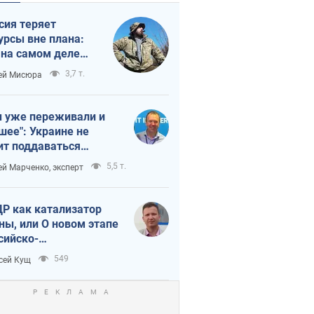
сия теряет
урсы вне плана:
 на самом деле
тует темп войны
3,7 т.
ей Мисюра
 уже переживали и
шее": Украине не
ит поддаваться
аянию из-за
5,5 т.
ей Марченко, эксперт
етного террора
Р как катализатор
ны, или О новом этапе
сийско-
ерокорейского союза
549
сей Кущ