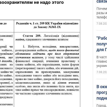
связ
воохранителям не надо этого
жало
Почем
разы и
телеф
7.08.20
"Раб
полу
для 
докл
В част
новы
главн
украи
7.08.20
В ок
прог
подн
виде
Город,