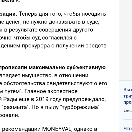
зации.
Теперь для того, чтобы посадить
е денег, не нужно доказывать в суде,
ы в результате совершения другого
очно, чтобы суд согласился с
дением прокурора о получении средств
е прописали максимально субъективную
дпадает имущество, в отношении
е обстоятельства свидетельствуют о его
Вых
 путем". Главное экспертное
три
 Рады еще в 2019 году предупреждало,
про
 "размыта". Но в пылу "турборежима"
хок
Алек
ровали.
о рекомендации MONEYVAL, однако в
Что