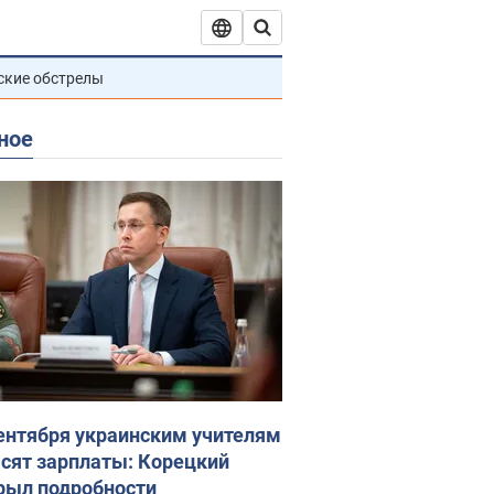
ские обстрелы
ное
сентября украинским учителям
сят зарплаты: Корецкий
рыл подробности