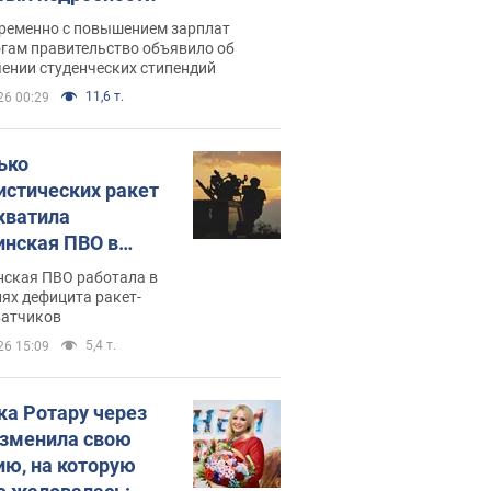
ременно с повышением зарплат
огам правительство объявило об
ении студенческих стипендий
11,6 т.
26 00:29
ько
истических ракет
хватила
инская ПВО в
: в Минобороны
нская ПВО работала в
али цифру
ях дефицита ракет-
ватчиков
5,4 т.
26 15:09
ка Ротару через
изменила свою
ию, на которую