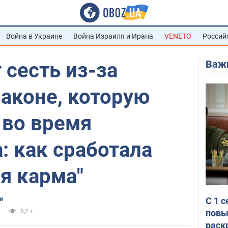
Война в Украине
Война Израиля и Ирана
VENETO
Россий
Важ
сесть из-за
законе, которую
 во время
: как сработала
я карма"
С 1 
и
повы
6,2 т.
раск