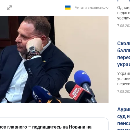
Однов
Читати українською
педаг
увелич
7.08.20
Скол
балл
пере
укра
июле
Украи
назв
услови
перех
7.08.20
Аури
суд 
пенс
рсе главного – подпишитесь на Новини на