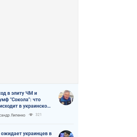
од в элиту ЧМ и
умф "Сокола": что
исходит в украинском
кее
321
сандр Липенко
 ожидает украинцев в