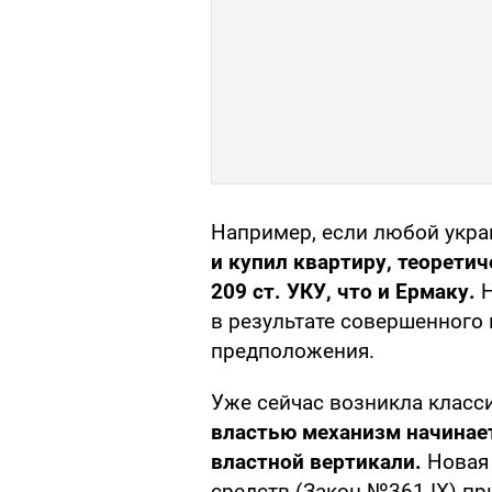
Например, если любой укра
и купил квартиру, теорети
209 ст. УКУ, что и Ермаку.
Н
в результате совершенного 
предположения.
Уже сейчас возникла класси
властью механизм начинае
властной вертикали.
Новая
средств (Закон №361-IX) пр