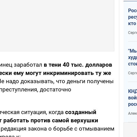
Рос
рес
кто
дик
Серг
"Мы
худ
сто
инец заработал
в тени 40 тыс. долларов
отч
чески ему могут инкриминировать ту же
Серг
рак
е надо доказывать, что деньги получены
преступления, достаточно
КНД
вой
рос
сев
ческая ситуация, когда
созданный
Алек
т работать против самой верхушки
 редакция закона о борьбе с отмыванием
ивела к: