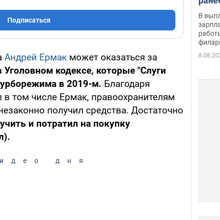
ране
скол
В вып
Подписаться
певи
зарпла
работ
филар
а
Андрей Ермак
может оказаться за
8.08.20
в Уголовном кодексе, которые "Слуги
турборежима в 2019-м.
Благодаря
л в том числе Ермак, правоохранителям
 незаконно получил средства. Достаточно
лучить и потратил на покупку
л).
идео дня