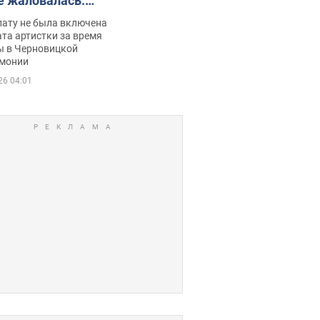
е жаловалась:
ько получала
лату не была включена
ца
та артистки за время
ы в Черновицкой
монии
26 04:01