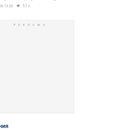
5,1 т.
26 13:26
ения