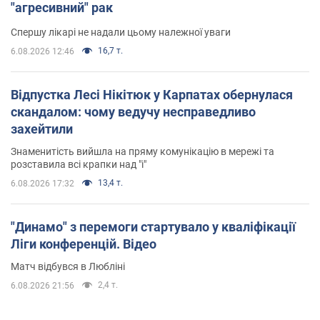
"агресивний" рак
Спершу лікарі не надали цьому належної уваги
16,7 т.
6.08.2026 12:46
Відпустка Лесі Нікітюк у Карпатах обернулася
скандалом: чому ведучу несправедливо
захейтили
Знаменитість вийшла на пряму комунікацію в мережі та
розставила всі крапки над "і"
13,4 т.
6.08.2026 17:32
"Динамо" з перемоги стартувало у кваліфікації
Ліги конференцій. Відео
Матч відбувся в Любліні
2,4 т.
6.08.2026 21:56