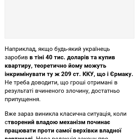
Наприклад, якщо будь-який українець
заробив
в тіні 40 тис. доларів та купив
квартиру, теоретично йому можуть
інкримінувати ту ж 209 ст. ККУ, що і Єрмаку.
Не треба доводити, що гроші отримані в
результаті вчиненого злочину, достатньо
припущення.
Вже зараз виникла класична ситуація, коли
с
творений владою механізм починає
працювати проти самої верхівки владної
вертикалі.
Нова редакція закону про