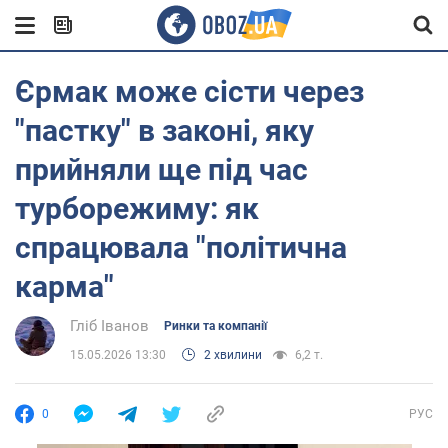
Єрмак може сісти через
"пастку" в законі, яку
прийняли ще під час
турборежиму: як
спрацювала "політична
карма"
Гліб Іванов
Ринки та компанії
15.05.2026 13:30
2 хвилини
6,2 т.
0
РУС