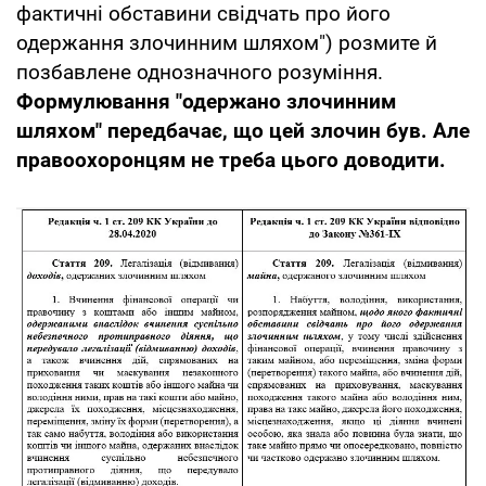
фактичні обставини свідчать про його
одержання злочинним шляхом") розмите й
позбавлене однозначного розуміння.
Формулювання "одержано злочинним
шляхом" передбачає, що цей злочин був. Але
правоохоронцям не треба цього доводити.