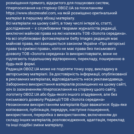
розміщення прямого, відкритого для пошукових систем,
гіперпосилання на сторінку OBOZ.UA за посиланням
https://www.obozrevatel.com
, на якій розміщено оригінальний
матеріал в першому абзаці матеріалу.
Всі матеріали на цьому сайті, в тому числі інтерв’ю, статті,
дослідження – є службовими творами журналістів редакції,
виключні майнові права на які належать ТОВ «Золота середина».
На всі опубліковані фотоматеріали Getty Images редакція має
майнові права, які захищаються законом України «Про авторські
права та суміжні права», ніхто не має права без письмового
дозволу ТОВ «Золота середина» їх використовувати, вони не
підлягають подальшому відтворенню, перекладу, поширенню в
будь-якій формі.
Редакція OBOZ.UA може не поділяти точку зору, викладену в
авторському матеріалі. За достовірність інформації, опублікованої
в рекламних матеріалах, відповідальність несе рекламодавець.
Заборонено використання матеріалів розміщених на цьому сайті,
хоч із зазначенням гіперпосилання на сторінку цього сайту,
логотипу OBOZ.UA або будь-якого іншого згадування, але без
письмового дозволу Редакції/ТОВ «Золота середина»
Незаконним використанням матеріалів буде вважатися: будь-яке
копiювання, публiкацiя, передрук, наступне поширення,
використання, переробка з використанням, включенням до
складу інших матеріалів, розповсюдження, адаптація, переклад
та інші подібні зміни матеріалу.