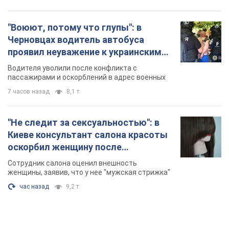
"Воюют, потому что глупы": в
Черновцах водитель автобуса
проявил неуважение к украинским
военным и поплатился за это.
Водителя уволили после конфликта с
Видео
пассажирами и оскорблений в адрес военных
7 часов назад
8,1 т.
"Не следит за сексуальностью": в
Киеве консультант салона красоты
оскорбил женщину после
химиотерапии, разгорелся скандал.
Сотрудник салона оценил внешность
Фото
женщины, заявив, что у нее "мужская стрижка"
час назад
9,2 т.