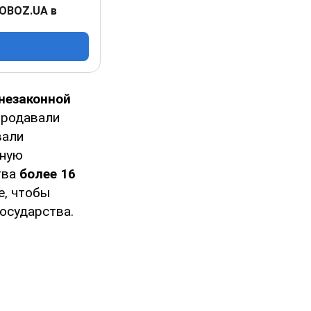
 OBOZ.UA в
незаконной
продавали
вали
бную
тва
более 16
е, чтобы
государства.