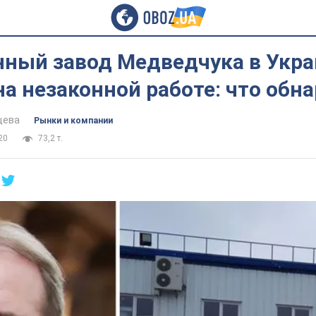
нный завод Медведчука в Укра
а незаконной работе: что обн
цева
Рынки и компании
20
73,2 т.