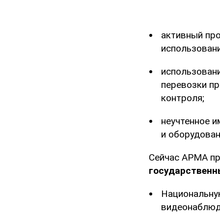
активный про
использовани
использовани
перевозки пр
контроля;
неучтенное и
и оборудован
Сейчас АРМА пр
государственн
Национальную
видеонаблюд