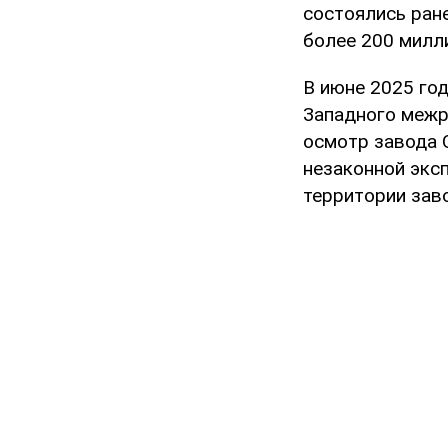
состоялись ран
более 200 милл
В июне 2025 го
Западного межр
осмотр завода 
незаконной экс
территории зав