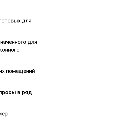
 готовых для
значенного для
конного
ких помещений
просы в ряд
мер