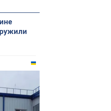
ине
аружили