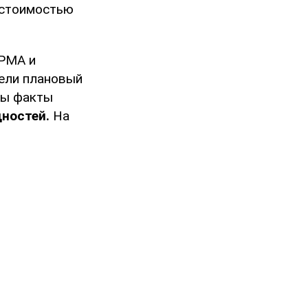
ы стоимостью
АРМА и
ели плановый
ны факты
ностей.
На