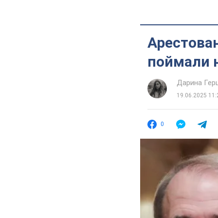
Арестова
поймали н
Дарина Гер
19.06.2025 11:
0