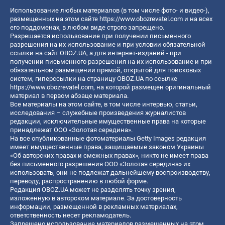
Использование любых материалов (в том числе фото- и видео-),
размещенных на этом сайте
https://www.obozrevatel.com
и на всех
его поддоменах, в любом виде строго запрещено.
Разрешается использование при получении письменного
разрешения на их использование и при условии обязательной
ссылки на сайт OBOZ.UA, а для интернет-изданий - при
получении письменного разрешения на их использование и при
обязательном размещении прямой, открытой для поисковых
систем, гиперссылки на страницу OBOZ.UA по ссылке
https://www.obozrevatel.com
, на которой размещен оригинальный
материал в первом абзаце материала.
Все материалы на этом сайте, в том числе интервью, статьи,
исследования – служебные произведения журналистов
редакции, исключительные имущественные права на которые
принадлежат ООО «Золотая середина».
На все опубликованные фотоматериалы Getty Images редакция
имеет имущественные права, защищаемые законом Украины
«Об авторских правах и смежных правах», никто не имеет права
без письменного разрешения ООО «Золотая середина» их
использовать, они не подлежат дальнейшему воспроизводству,
переводу, распространению в любой форме.
Редакция OBOZ.UA может не разделять точку зрения,
изложенную в авторском материале. За достоверность
информации, размещенной в рекламных материалах,
ответственность несет рекламодатель.
Запрещено использование материалов размещенных на этом