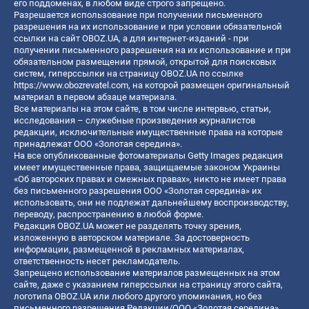
его поддоменах, в любом виде строго запрещено.
Разрешается использование при получении письменного
разрешения на их использование и при условии обязательной
ссылки на сайт OBOZ.UA, а для интернет-изданий - при
получении письменного разрешения на их использование и при
обязательном размещении прямой, открытой для поисковых
систем, гиперссылки на страницу OBOZ.UA по ссылке
https://www.obozrevatel.com
, на которой размещен оригинальный
материал в первом абзаце материала.
Все материалы на этом сайте, в том числе интервью, статьи,
исследования – служебные произведения журналистов
редакции, исключительные имущественные права на которые
принадлежат ООО «Золотая середина».
На все опубликованные фотоматериалы Getty Images редакция
имеет имущественные права, защищаемые законом Украины
«Об авторских правах и смежных правах», никто не имеет права
без письменного разрешения ООО «Золотая середина» их
использовать, они не подлежат дальнейшему воспроизводству,
переводу, распространению в любой форме.
Редакция OBOZ.UA может не разделять точку зрения,
изложенную в авторском материале. За достоверность
информации, размещенной в рекламных материалах,
ответственность несет рекламодатель.
Запрещено использование материалов размещенных на этом
сайте, даже с указанием гиперссылки на страницу этого сайта,
логотипа OBOZ.UA или любого другого упоминания, но без
письменного разрешения Редакции/ООО «Золотая середина»