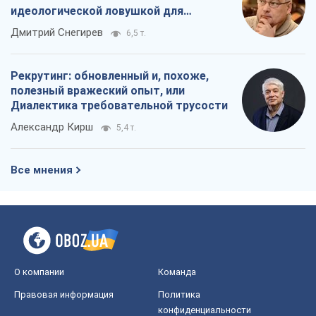
идеологической ловушкой для
российских оккупантов
Дмитрий Снегирев
6,5 т.
Рекрутинг: обновленный и, похоже,
полезный вражеский опыт, или
Диалектика требовательной трусости
Александр Кирш
5,4 т.
Все мнения
О компании
Команда
Правовая информация
Политика
конфиденциальности